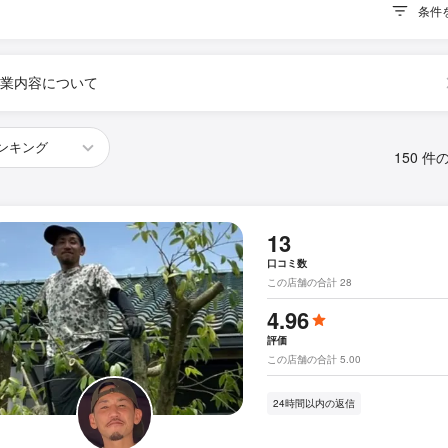
条件
業内容について
150 件
13
口コミ数
この店舗の合計 28
4.96
評価
この店舗の合計 5.00
24時間以内の返信