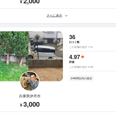
2,000
¥
さらに表示
36
口コミ数
この店舗の合計 113
4.97
評価
この店舗の合計 4.94
24時間以内の返信
兵庫県伊丹市
3,000
¥