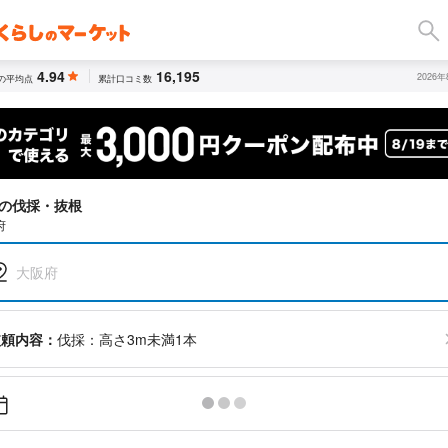
4.94
16,195
2026
の平均点
累計口コミ数
の伐採・抜根
府
大阪府
依頼内容：
伐採：高さ3m未満1本