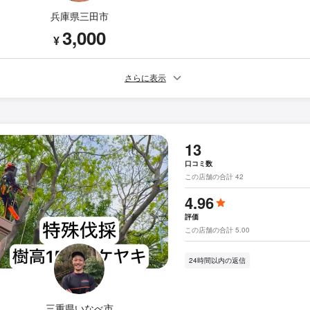
兵庫県三田市
3,000
¥
さらに表示
13
口コミ数
この店舗の合計 42
4.96
評価
この店舗の合計 5.00
24時間以内の返信
三重県いなべ市