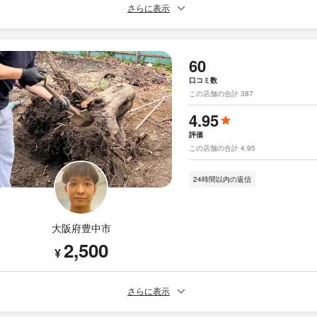
さらに表示
60
口コミ数
この店舗の合計 387
4.95
評価
この店舗の合計 4.95
24時間以内の返信
大阪府豊中市
2,500
¥
さらに表示