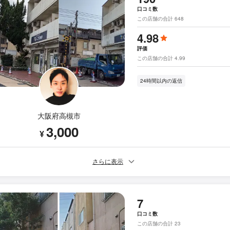
口コミ数
この店舗の合計 648
4.98
評価
この店舗の合計 4.99
24時間以内の返信
大阪府高槻市
3,000
¥
さらに表示
7
口コミ数
この店舗の合計 23