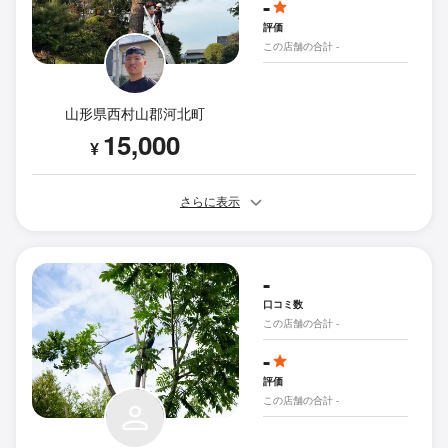
-
評価
この店舗の合計 -
山形県西村山郡河北町
15,000
¥
さらに表示
-
口コミ数
この店舗の合計 -
-
評価
この店舗の合計 -