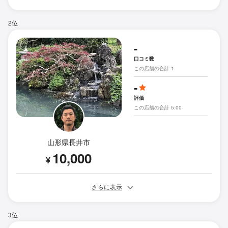
2位
-
口コミ数
この店舗の合計 1
-
評価
この店舗の合計 5.00
山形県長井市
10,000
¥
さらに表示
3位