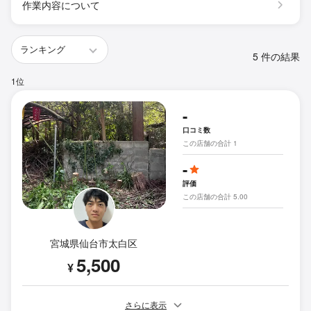
作業内容について
5 件の結果
1位
-
口コミ数
この店舗の合計 1
-
評価
この店舗の合計 5.00
宮城県仙台市太白区
5,500
¥
さらに表示