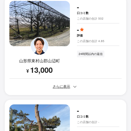
-
口コミ数
この店舗の合計 502
-
評価
この店舗の合計 4.85
24時間以内の返信
山形県東村山郡山辺町
13,000
¥
さらに表示
-
口コミ数
この店舗の合計 -