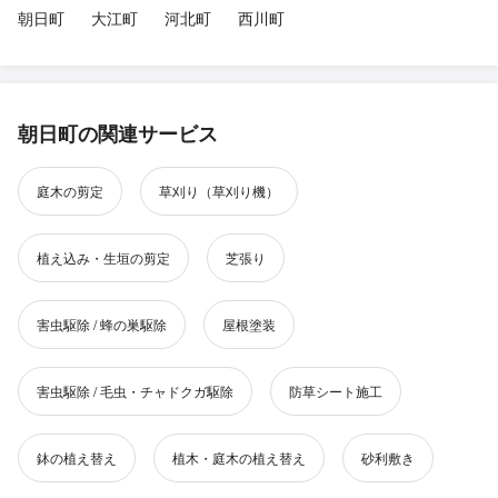
朝日町
大江町
河北町
西川町
朝日町の関連サービス
庭木の剪定
草刈り（草刈り機）
植え込み・生垣の剪定
芝張り
害虫駆除 / 蜂の巣駆除
屋根塗装
害虫駆除 / 毛虫・チャドクガ駆除
防草シート施工
鉢の植え替え
植木・庭木の植え替え
砂利敷き