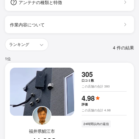
アンテナの種類と特徴
作業内容について
4 件の結果
1位
305
口コミ数
この店舗の合計 380
4.98
評価
この店舗の合計 4.98
24時間以内の返信
福井県鯖江市