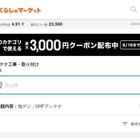
4.91
23,580
2026
の平均点
累計口コミ数
テナ工事・取り付け
県
富山県
依頼内容：
地デジ：UHFアンテナ
条件