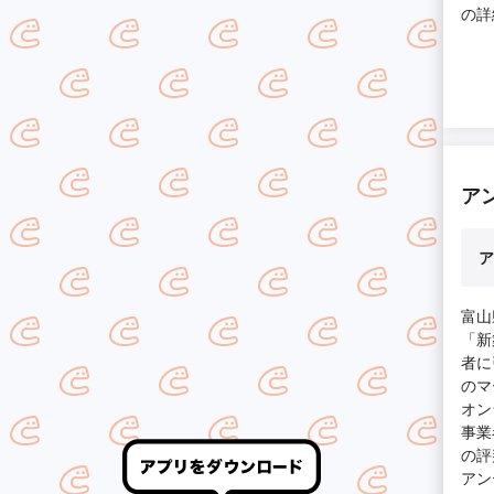
の詳
業を
ナも
お心
の依
ア
ア
富山
「新
者に
のマ
オン
事業
の評
アン