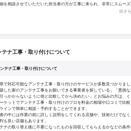
細を相談させていただいた担当者の方が工事に来られ、非常にスムーズ
していただきました。 また、先回の情報をもとに外壁の黒に合わせて
続き
黒にしていただき、ありがとうございます。 まさにかゆいところに手
づかい、 お値段以上のサービスをありがとうございます。 今後も電気
頼は、こちらでお願いさせて頂こうと考えています。
ンテナ工事・取り付けについて
ンテナ工事・取り付けについて
県で対応可能なアンテナ工事・取り付けのサービスが多数見つかりまし
築した家のアンテナ工事をお願いできる事業者を探している」「悪徳な
引っかからないように他と比較してから決めたい」とお悩みの方は、く
ーケットでアンテナ工事・取り付けのプロを料金の相場や口コミで比較
ラインで簡単に相談・予約することができます。
者の中には作業の前に詳しく説明をしてくれる店舗や、技術だけでなく
判も良い店舗もあります。
テナの取り替え後に不要になったものを回収してもらえるかなどの条件