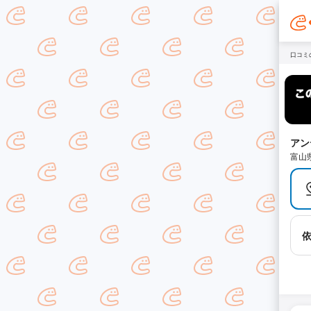
口コミ
アン
富山