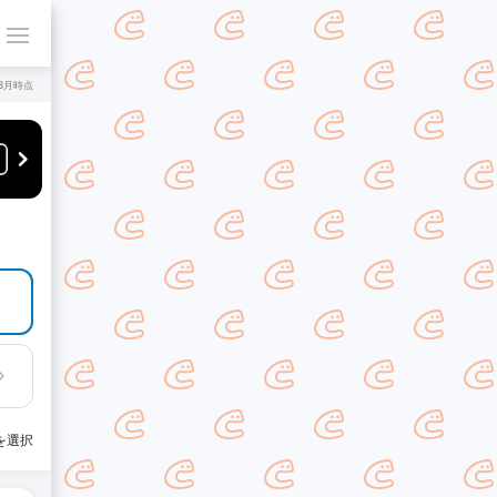
年8月時点
を選択