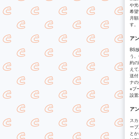
や光
希望
月額
す。
ア
BS
う。
約の
えて
送付
ナの
※ブ
設置
ア
スカ
ーブ
とか