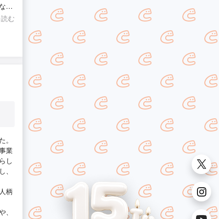
な作
アンテ
を読む
が届く
関係
た。
事業
らし
し、
人柄
や、