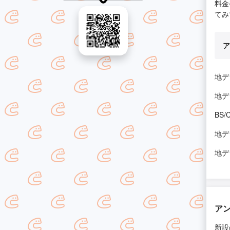
料金
てみ
ア
地デ
地デ
BS
地デ
地デ
ア
新設