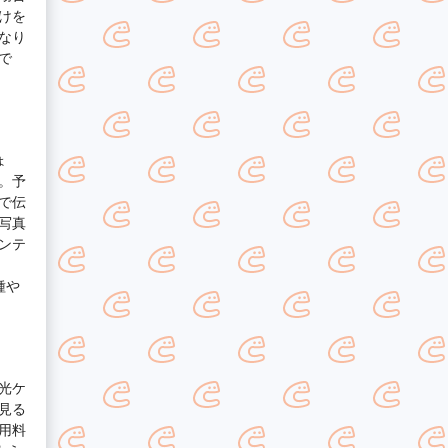
けを
なり
で
ょ
。予
で伝
写真
ンテ
種や
光ケ
見る
用料