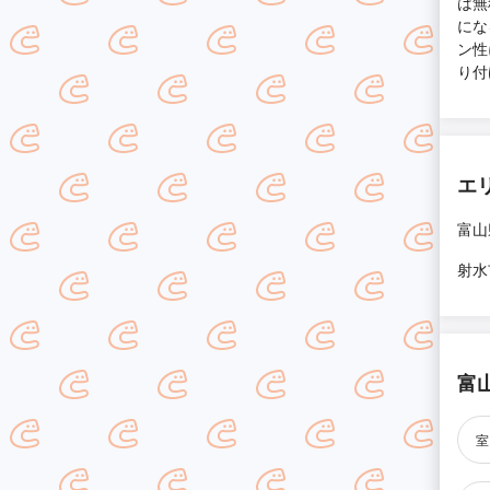
は無
にな
ン性
り付
エ
富山
射水
富
室