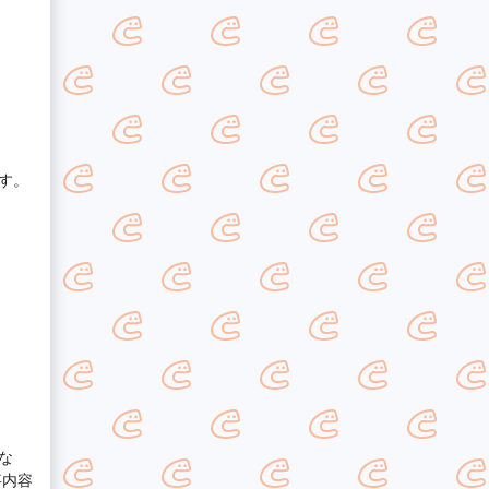
す。
な
事内容