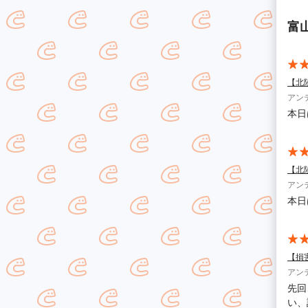
富
【北
アン
本日
【北
アン
本日
【損
アン
先回
い、