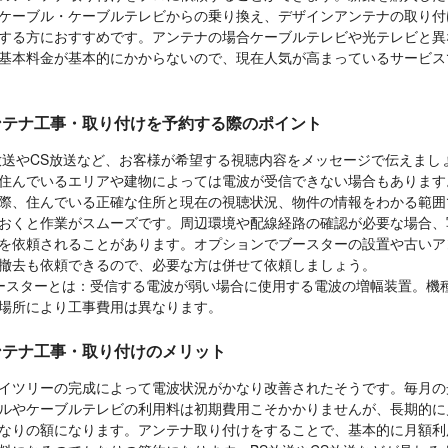
ケーブル・ケーブルテレビからの乗り換え、デザインアンテナの取り付
する方におすすめです。アンテナの場合ケーブルテレビや光テレビと異
基本料金が基本的にかからないので、現在人気が高まっているサービス
ンテナ工事・取り付けを予約する際のポイント
放送やCS放送など、お客様が希望する視聴内容をメッセージで伝えまし
住んでいるエリアや建物によっては電波が受信できない場合もあります
際、住んでいる正確な住所と現在の視聴状況、物件の情報をわかる範囲
おくと作業がスムーズです。周辺環境や配線経路の確認が必要な場合、
を依頼されることがあります。オプションでブースターの設置や古いア
撤去も依頼できるので、必要な方は併せて依頼しましょう。
ースターとは：受信する電波が弱い場合に使用する電波の増幅装置。機
場所により工事費用は異なります。
ンテナ工事・取り付けのメリット
イツリーの完成によって電波状況がかなり改善されたそうです。毎月の
ルやケーブルテレビの利用料は初期費用こそかかりませんが、長期的に
なりの額になります。アンテナ取り付けをすることで、基本的に月額利