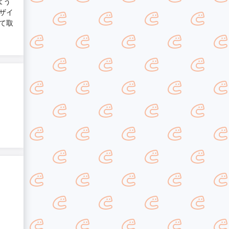
よう
ザイ
て取