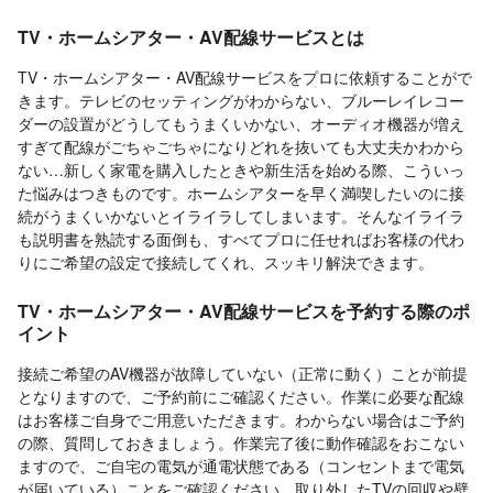
TV・ホームシアター・AV配線サービスとは
TV・ホームシアター・AV配線サービスをプロに依頼することがで
きます。テレビのセッティングがわからない、ブルーレイレコー
ダーの設置がどうしてもうまくいかない、オーディオ機器が増え
すぎて配線がごちゃごちゃになりどれを抜いても大丈夫かわから
ない…新しく家電を購入したときや新生活を始める際、こういっ
た悩みはつきものです。ホームシアターを早く満喫したいのに接
続がうまくいかないとイライラしてしまいます。そんなイライラ
も説明書を熟読する面倒も、すべてプロに任せればお客様の代わ
りにご希望の設定で接続してくれ、スッキリ解決できます。
TV・ホームシアター・AV配線サービスを予約する際のポ
イント
接続ご希望のAV機器が故障していない（正常に動く）ことが前提
となりますので、ご予約前にご確認ください。作業に必要な配線
はお客様ご自身でご用意いただきます。わからない場合はご予約
の際、質問しておきましょう。作業完了後に動作確認をおこない
ますので、ご自宅の電気が通電状態である（コンセントまで電気
が届いている）ことをご確認ください。取り外したTVの回収や壁