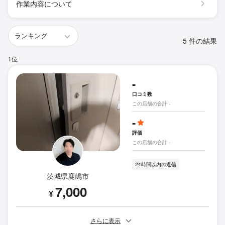
作業内容について
5 件の結果
1位
-
口コミ数
この店舗の合計 -
-
評価
この店舗の合計 -
24時間以内の返信
茨城県鹿嶋市
7,000
¥
さらに表示