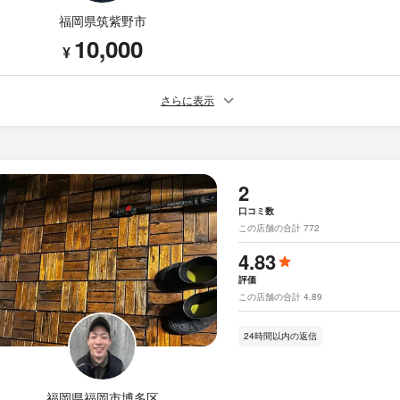
福岡県筑紫野市
10,000
¥
さらに表示
2
口コミ数
この店舗の合計 772
4.83
評価
この店舗の合計 4.89
24時間以内の返信
福岡県福岡市博多区