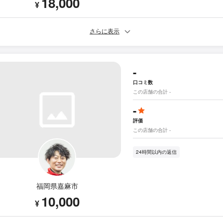
18,000
¥
さらに表示
-
口コミ数
この店舗の合計 -
-
評価
この店舗の合計 -
24時間以内の返信
福岡県嘉麻市
10,000
¥