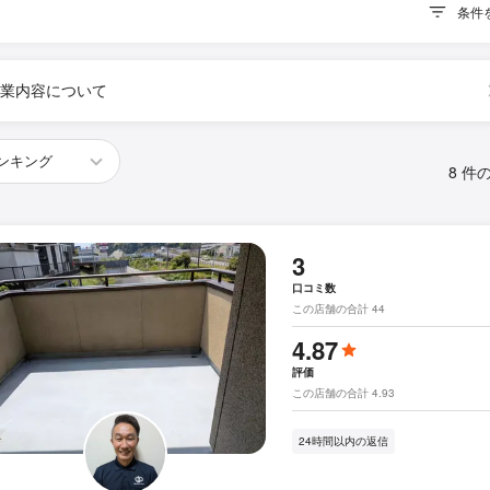
条件
業内容について
8 件
3
口コミ数
この店舗の合計 44
4.87
評価
この店舗の合計 4.93
24時間以内の返信