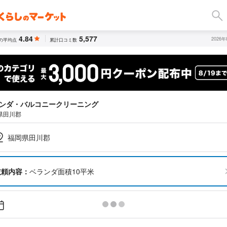
4.84
5,577
2026
の平均点
累計口コミ数
ンダ・バルコニークリーニング
県田川郡
福岡県田川郡
依頼内容：
ベランダ面積10平米