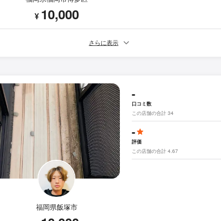
10,000
¥
さらに表示
-
口コミ数
この店舗の合計 34
-
評価
この店舗の合計 4.67
福岡県飯塚市