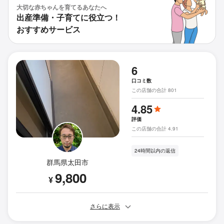
大切な赤ちゃんを育てるあなたへ
出産準備・子育てに役立つ！
おすすめサービス
6
口コミ数
この店舗の合計 801
4.85
評価
この店舗の合計 4.91
24時間以内の返信
群馬県太田市
9,800
¥
さらに表示