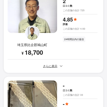
2
口コミ数
この店舗の合計 725
4.85
評価
この店舗の合計 4.93
24時間以内の返信
埼玉県比企郡鳩山町
18,700
¥
さらに表示
-
口コミ数
この店舗の合計 33
-