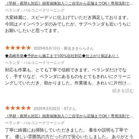
《早朝・夜間も対応》損害保険加入◇ご自宅から店舗までOK！専用洗剤で徹底洗浄！
ベランダ・バルコニークリーニング
大変綺麗に、スピーディに仕上げていただき満足しております。
今回はメインベランダのみでしたが、サブベランダも近いうちに
お願いしたいと思ってます。
2025年5月10日・匿名ききららさん
◆高崎市発◆予約から施工まで100%自社対応◆仕上がり保証あり！
ベランダ・バルコニークリーニング
対応も作業も、とても丁寧で信頼できます。ベランダだけでな
く、手すりなど、ベランダにあるものをとてもきれいにクリーニ
ングしていただき、助かりました。作業後も、きれいに片付けて
くださって、満足しました。
続きを読む
2025年3月22日・STさん
《早朝・夜間も対応》損害保険加入◇ご自宅から店舗までOK！専用洗剤で徹底洗浄！
ベランダ・バルコニークリーニング
丁寧に綺麗にお掃除していただきました。 養生や説明も丁寧で
す。 優しい雰囲気の方だったので安心いたしました。 ありがとう