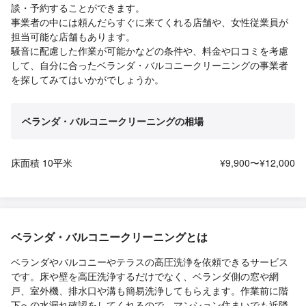
談・予約することができます。
事業者の中には頼んだらすぐに来てくれる店舗や、女性従業員が
担当可能な店舗もあります。
騒音に配慮した作業が可能かなどの条件や、料金や口コミを考慮
して、自分に合ったベランダ・バルコニークリーニングの事業者
を探してみてはいかがでしょうか。
ベランダ・バルコニークリーニングの相場
床面積 10平米
¥9,900〜¥12,000
ベランダ・バルコニークリーニングとは
ベランダやバルコニーやテラスの高圧洗浄を依頼できるサービス
です。床や壁を高圧洗浄するだけでなく、ベランダ側の窓や網
戸、室外機、排水口や溝も簡易洗浄してもらえます。作業前に階
下への水漏れ確認をしてくれるので、マンション住まいでも近隣