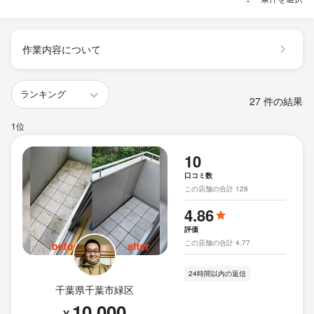
作業内容について
27 件の結果
1位
10
口コミ数
この店舗の合計 128
4.86
評価
この店舗の合計 4.77
24時間以内の返信
千葉県千葉市緑区
10,000