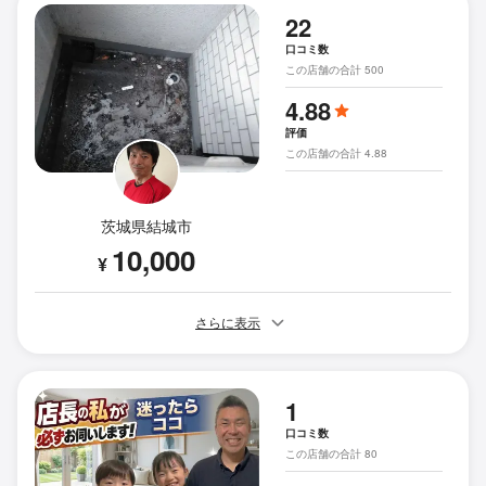
22
口コミ数
この店舗の合計 500
4.88
評価
この店舗の合計 4.88
茨城県結城市
10,000
¥
さらに表示
1
口コミ数
この店舗の合計 80