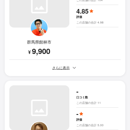
この店舗の合計 104
4.85
評価
この店舗の合計 4.98
群馬県館林市
9,900
¥
さらに表示
-
口コミ数
この店舗の合計 11
-
評価
この店舗の合計 5.00