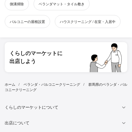
側溝掃除
ベランダマット・タイル敷き
バルコニーの屋根設置
ハウスクリーニング / 在室・入居中
くらしのマーケットに
出店しよう
ホーム
ベランダ・バルコニークリーニング
群馬県のベランダ・バル
コニークリーニング
くらしのマーケットについて
出店について