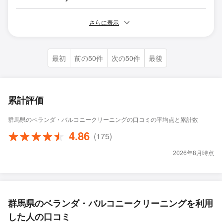
さらに表示
最初
前の50件
次の50件
最後
累計評価
群馬県のベランダ・バルコニークリーニングの口コミの平均点と累計数
4.86
(175)
2026年8月時点
群馬県のベランダ・バルコニークリーニングを利用
した人の口コミ