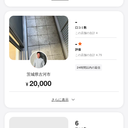
-
口コミ数
この店舗の合計 4
-
評価
この店舗の合計 4.75
24時間以内の返信
茨城県古河市
20,000
¥
さらに表示
6