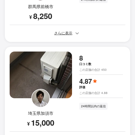
群馬県前橋市
8,250
¥
さらに表示
8
口コミ数
この店舗の合計 450
4.87
評価
この店舗の合計 4.88
24時間以内の返信
埼玉県加須市
15,000
¥