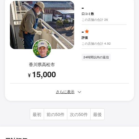
-
口コミ数
この店舗の合計 26
-
評価
この店舗の合計 4.92
24時間以内の返信
香川県高松市
15,000
¥
さらに表示
最初
前の50件
次の50件
最後