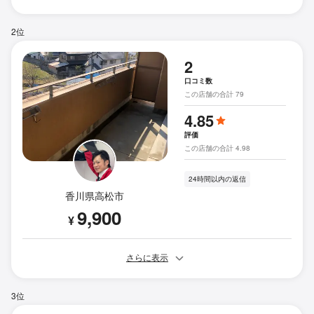
2位
2
口コミ数
この店舗の合計 79
4.85
評価
この店舗の合計 4.98
24時間以内の返信
香川県高松市
9,900
¥
さらに表示
3位