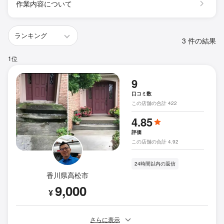
作業内容について
3 件の結果
1位
9
口コミ数
この店舗の合計 422
4.85
評価
この店舗の合計 4.92
24時間以内の返信
香川県高松市
9,000
¥
さらに表示