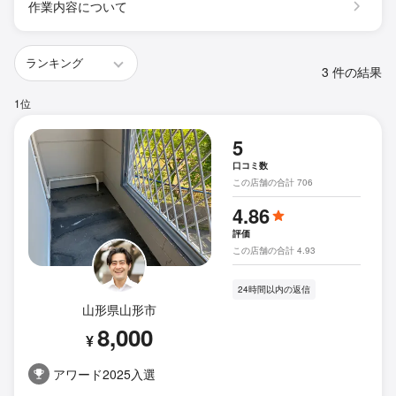
作業内容について
3 件の結果
1位
5
口コミ数
この店舗の合計 706
4.86
評価
この店舗の合計 4.93
24時間以内の返信
山形県山形市
8,000
¥
アワード2025入選