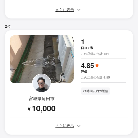
さらに表示
2位
1
口コミ数
この店舗の合計 154
4.85
評価
この店舗の合計 4.85
24時間以内の返信
宮城県角田市
10,000
¥
さらに表示