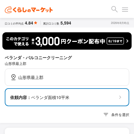
4.84
5,594
2026年8月時点
口コミの平均点
累計口コミ数
ベランダ・バルコニークリーニング
山形県最上郡
山形県最上郡
依頼内容：
ベランダ面積10平米
条件を選択