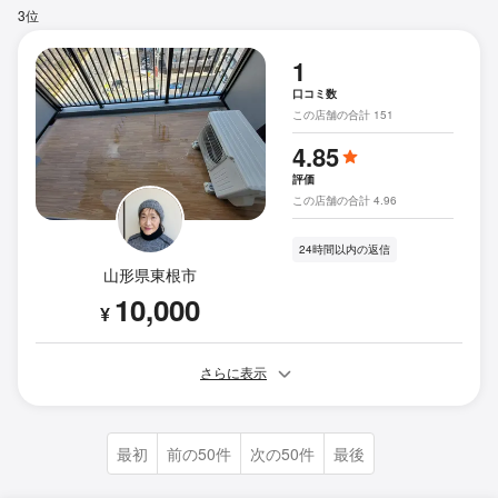
3位
1
口コミ数
この店舗の合計 151
4.85
評価
この店舗の合計 4.96
24時間以内の返信
山形県東根市
10,000
¥
さらに表示
最初
前の50件
次の50件
最後