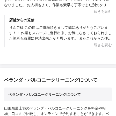
なりました。 お人柄もよく、作業も素早く丁寧でまた別のクリー
ニングも依頼したいと思います。
続きを読む
店舗からの返信
りんご様 この度はご依頼頂きまして誠にありがとうございま
す！！ 作業もスムーズに進行出来、お気になさっておられまし
た箇所も綺麗に解消出来たかと思います。 またこれからご使用
になられる際にも快適にお使い頂ければ幸いでございます。 は
続きを読む
い、また必要なハウスクリーニング・エアコンクリーニングの
メニューでお声掛け・ご依頼頂ければと思います。 何卒よろし
くお願い致します。 Saskene 齋藤一貴
ベランダ・バルコニークリーニングについて
ベランダ・バルコニークリーニングについて
山形県最上郡のベランダ・バルコニークリーニングを料金や相
場、口コミで比較し、オンラインで予約することができます。ベ