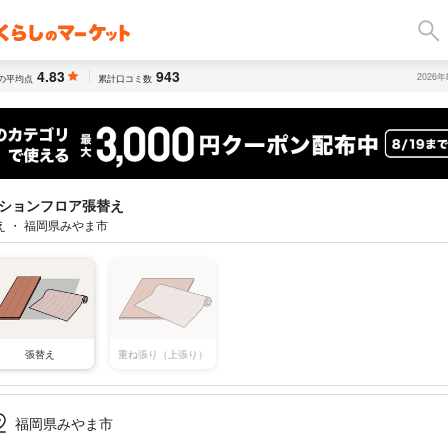
4.83
943
2026
の平均点
累計口コミ数
ションフロア張替え
え ・ 福岡県みやま市
張替え
重ね張り（上張り）
福岡県みやま市