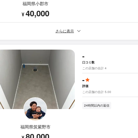
福岡県小郡市
40,000
¥
さらに表示
-
口コミ数
この店舗の合計 4
-
評価
この店舗の合計 5.00
24時間以内の返信
福岡県筑紫野市
80,000
¥