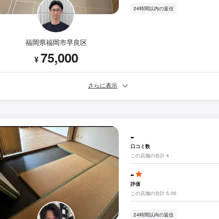
24時間以内の返信
福岡県福岡市早良区
75,000
¥
さらに表示
-
口コミ数
この店舗の合計 4
-
評価
この店舗の合計 5.00
24時間以内の返信