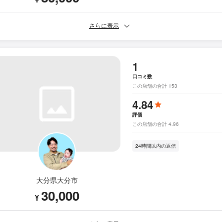
さらに表示
1
口コミ数
この店舗の合計 153
4.84
評価
この店舗の合計 4.96
24時間以内の返信
大分県大分市
30,000
¥