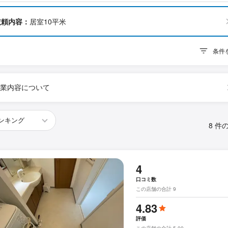
依頼内容：
居室10平米
条件
業内容について
8 件
4
口コミ数
この店舗の合計 9
4.83
評価
この店舗の合計 5.00