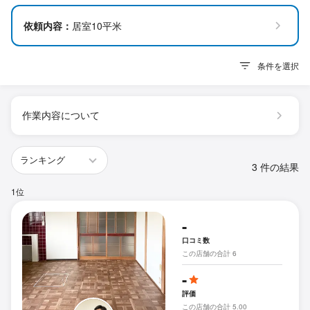
依頼内容：
居室10平米
条件を選択
作業内容について
3 件の結果
1位
-
口コミ数
この店舗の合計 6
-
評価
この店舗の合計 5.00