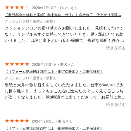
2026年7月10日・猫ママさん
【業歴30年の経験と実績】年中無休・外注なし自社施工・仕上がり保証あり！
クッションフロア張替え / 張替え
クッションフロアの張り替えをお願いしました。見積もりだけで
なく、サンプルもすぐに持ってきていただき、選ぶ際にとても助
かりました。 LDKと廊下という広い範囲で、複雑な箇所も多かっ
たのですが、1日かけて丁寧に仕上げてくださいました。仕上がり
続きを読む
には概ね満足しています。 作業後に「何かあったらいつでも声か
けてください」と声をかけていただいたのも印象的でした。ちょ
っとした一言ですが、安心感があり、とても好感が持てました。
2025年6月21日・匿名さん
またお願いしたいと思います。
【リフォーム現場経験28年以上・損害保険加入・工事保証有】
クッションフロア張替え / 張替え
壁紙と天井の張り替えをしていただきました。仕事が早いので少
し目を離すと、えっ？もぉこんなに進んだの？って見てるこっち
が楽しくなりました。朝8時過ぎに来てくださって、お昼前に終わ
りました。新しい火災報知器と仕切りのロールスクリーンまで付
続きを読む
けていただき、頼んで良かったなぁと思えるお部屋になりまし
た！
2024年2月2日・匿名さん
【リフォーム現場経験28年以上・損害保険加入・工事保証有】