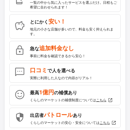
一覧の中から気に入ったサービスを選ぶだけ。日程もご
希望に合わせられます！
安い！
とにかく
地元の小さな店舗が多いので、料金も安く抑えられま
す。
追加料金なし
急な
事前に料金を確認できるから安心！
口コミ
で人を選べる
実際に利用した人なので内容がリアル！
1億円
最高
の補償あり
くらしのマーケットの補償制度については
こちら
パトロール
出店者
あり
くらしのマーケットの安心・安全については
こちら