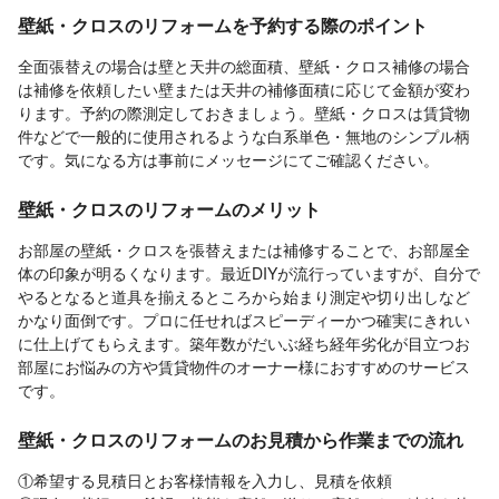
壁紙・クロスのリフォームを予約する際のポイント
全面張替えの場合は壁と天井の総面積、壁紙・クロス補修の場合
は補修を依頼したい壁または天井の補修面積に応じて金額が変わ
ります。予約の際測定しておきましょう。壁紙・クロスは賃貸物
件などで一般的に使用されるような白系単色・無地のシンプル柄
です。気になる方は事前にメッセージにてご確認ください。
壁紙・クロスのリフォームのメリット
お部屋の壁紙・クロスを張替えまたは補修することで、お部屋全
体の印象が明るくなります。最近DIYが流行っていますが、自分で
やるとなると道具を揃えるところから始まり測定や切り出しなど
かなり面倒です。プロに任せればスピーディーかつ確実にきれい
に仕上げてもらえます。築年数がだいぶ経ち経年劣化が目立つお
部屋にお悩みの方や賃貸物件のオーナー様におすすめのサービス
です。
壁紙・クロスのリフォームのお見積から作業までの流れ
①希望する見積日とお客様情報を入力し、見積を依頼