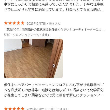
事前にしっかりと相談にも乗っていただきました。丁寧な仕事振
りで仕上がりも非常に満足しています。料金もとても良心的だと
思います。ありがとうございました。
2026年6月7日・匿名さん
【業歴40年】賃貸物件の原状回復お任せください！コーディネーターによる最適提案◎
壁紙・クロスのリフォーム / 張替え
仮住まいのアパートのクッションフロアにぶら下がり健康器のゴ
ムを直接置くのは非常に危険とは知らずゴム汚染という化学変化
が発生してしまい薬剤などでは元に戻せず新たにクッションフロ
アを貼る事になりお願い致しました。数件見積りをしてワールド
ルームさんでお願いし安価で済みとても助かりましたありがとう
2026年6月21日・屯田よりさん