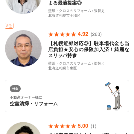
よる最適提案◎
壁紙・クロスのリフォーム / 張替え
北海道札幌市手稲区
3位
4.92
(263)
【札幌近郊対応◎】駐車場代金も当
店負担★安心の保険加入済！綺麗な
スリッパ持参
壁紙・クロスのリフォーム / 塗替え
北海道札幌市東区
特集
不動産オーナー様に
空室清掃・リフォーム
5.00
(1)