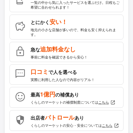
一覧の中から気に入ったサービスを選ぶだけ。日程もご
希望に合わせられます！
安い！
とにかく
地元の小さな店舗が多いので、料金も安く抑えられま
す。
追加料金なし
急な
事前に料金を確認できるから安心！
口コミ
で人を選べる
実際に利用した人なので内容がリアル！
1億円
最高
の補償あり
くらしのマーケットの補償制度については
こちら
パトロール
出店者
あり
くらしのマーケットの安心・安全については
こちら