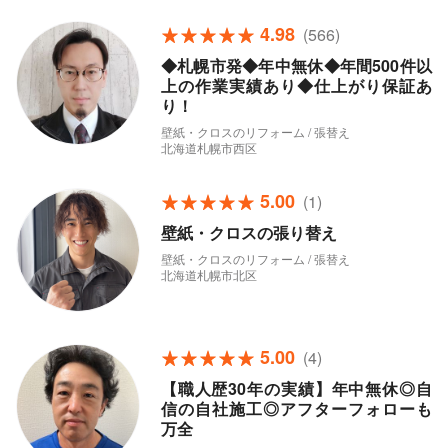
4.98
(566)
◆札幌市発◆年中無休◆年間500件以
上の作業実績あり◆仕上がり保証あ
り！
壁紙・クロスのリフォーム / 張替え
北海道札幌市西区
5.00
(1)
壁紙・クロスの張り替え
壁紙・クロスのリフォーム / 張替え
北海道札幌市北区
5.00
(4)
【職人歴30年の実績】年中無休◎自
信の自社施工◎アフターフォローも
万全