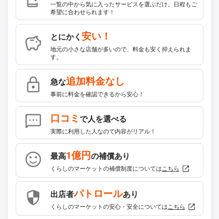
一覧の中から気に入ったサービスを選ぶだけ。日程もご
希望に合わせられます！
安い！
とにかく
地元の小さな店舗が多いので、料金も安く抑えられま
す。
追加料金なし
急な
事前に料金を確認できるから安心！
口コミ
で人を選べる
実際に利用した人なので内容がリアル！
1億円
最高
の補償あり
くらしのマーケットの補償制度については
こちら
パトロール
出店者
あり
くらしのマーケットの安心・安全については
こちら