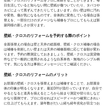
壁紙・クロスのリフォームをプロに依頼することができます。毎
日生活していると知らない間に壁紙が傷ついていたり、タバコや
カビによって黒ずんできたりしてしまいます。白い壁は特に汚れ
や変色、傷が気になるものです。全体的に変色している場合は張
替えを、一部分だけのダメージなら補修をプロにしてもらえば新
築同様の新しさが戻ります。
壁紙・クロスのリフォームを予約する際のポイント
全面張替えの場合は壁と天井の総面積、壁紙・クロス補修の場合
は補修を依頼したい壁または天井の補修面積に応じて金額が変わ
ります。予約の際測定しておきましょう。壁紙・クロスは賃貸物
件などで一般的に使用されるような白系単色・無地のシンプル柄
です。気になる方は事前にメッセージにてご確認ください。
壁紙・クロスのリフォームのメリット
お部屋の壁紙・クロスを張替えまたは補修することで、お部屋全
体の印象が明るくなります。最近DIYが流行っていますが、自分で
やるとなると道具を揃えるところから始まり測定や切り出しなど
かなり面倒です。プロに任せればスピーディーかつ確実にきれい
に仕上げてもらえます。築年数がだいぶ経ち経年劣化が目立つお