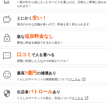
一覧の中から気に入ったサービスを選ぶだけ。日程もご希望に合わせ
られます！
安い！
とにかく
地元の小さな店舗が多いので、料金も安く抑えられます。
追加料金なし
急な
事前に料金を確認できるから安心！
口コミ
で人を選べる
実際に利用した人なので内容がリアル！
1億円
最高
の補償あり
くらしのマーケットの補償制度については
こちら
パトロール
出店者
あり
くらしのマーケットの安心・安全については
こちら