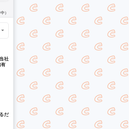
件中）
当社
信有
るだ