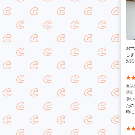
お世
しま
対応
して
願い
黄ば
壁紙
暑い
たの
時に