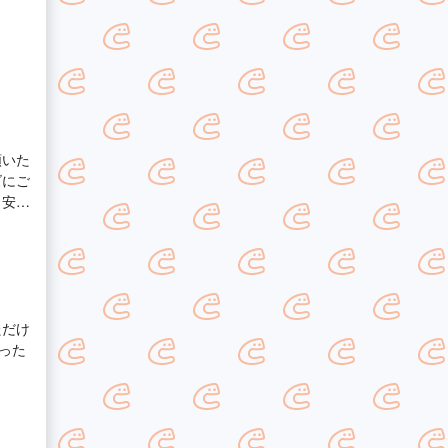
頼いた
ズにご
、安心
しくお
ただけ
った