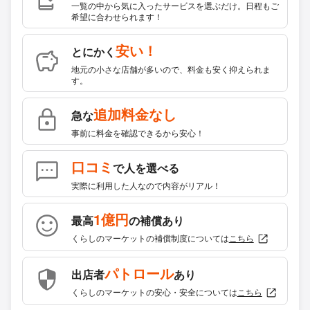
一覧の中から気に入ったサービスを選ぶだけ。日程もご
希望に合わせられます！
安い！
とにかく
地元の小さな店舗が多いので、料金も安く抑えられま
す。
追加料金なし
急な
事前に料金を確認できるから安心！
口コミ
で人を選べる
実際に利用した人なので内容がリアル！
1億円
最高
の補償あり
くらしのマーケットの補償制度については
こちら
パトロール
出店者
あり
くらしのマーケットの安心・安全については
こちら