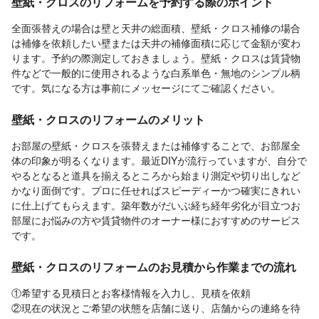
壁紙・クロスのリフォームを予約する際のポイント
全面張替えの場合は壁と天井の総面積、壁紙・クロス補修の場合
は補修を依頼したい壁または天井の補修面積に応じて金額が変わ
ります。予約の際測定しておきましょう。壁紙・クロスは賃貸物
件などで一般的に使用されるような白系単色・無地のシンプル柄
です。気になる方は事前にメッセージにてご確認ください。
壁紙・クロスのリフォームのメリット
お部屋の壁紙・クロスを張替えまたは補修することで、お部屋全
体の印象が明るくなります。最近DIYが流行っていますが、自分で
やるとなると道具を揃えるところから始まり測定や切り出しなど
かなり面倒です。プロに任せればスピーディーかつ確実にきれい
に仕上げてもらえます。築年数がだいぶ経ち経年劣化が目立つお
部屋にお悩みの方や賃貸物件のオーナー様におすすめのサービス
です。
壁紙・クロスのリフォームのお見積から作業までの流れ
①希望する見積日とお客様情報を入力し、見積を依頼
②現在の状況とご希望の状態を店舗に送り、店舗からの連絡を待