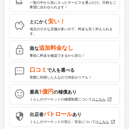
一覧の中から気に入ったサービスを選ぶだけ。日程もご
希望に合わせられます！
安い！
とにかく
地元の小さな店舗が多いので、料金も安く抑えられま
す。
追加料金なし
急な
事前に料金を確認できるから安心！
口コミ
で人を選べる
実際に利用した人なので内容がリアル！
1億円
最高
の補償あり
くらしのマーケットの補償制度については
こちら
パトロール
出店者
あり
くらしのマーケットの安心・安全については
こちら