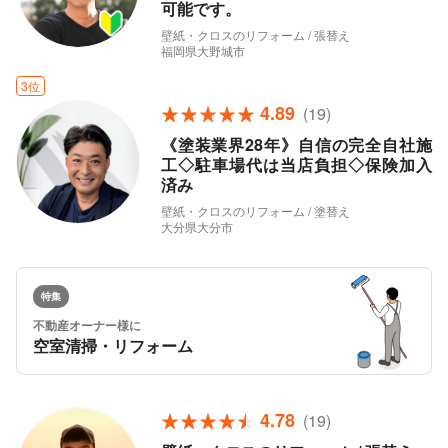
可能です。
壁紙・クロスのリフォーム / 張替え
福岡県大野城市
3位
4.89
(19)
《塗装業界28年》自信の完全自社施
工◇駐車場代は当店負担◇保険加入
済み
壁紙・クロスのリフォーム / 塗替え
大分県大分市
特集
不動産オーナー様に
空室清掃・リフォーム
4.78
(19)