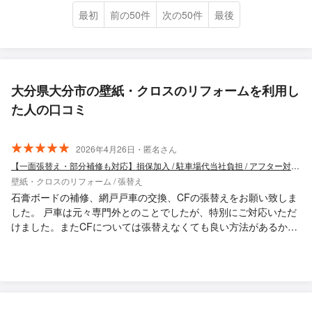
最初
前の50件
次の50件
最後
大分県大分市の壁紙・クロスのリフォームを利用し
た人の口コミ
2026年4月26日・匿名さん
【一面張替え・部分補修も対応】損保加入 / 駐車場代当社負担 / アフター対応◎
壁紙・クロスのリフォーム / 張替え
石膏ボードの補修、網戸戸車の交換、CFの張替えをお願い致しま
した。 戸車は元々専門外とのことでしたが、特別にご対応いただ
けました。またCFについては張替えなくても良い方法があるかも
しれない、ということで清掃や一部張り替えなど試してください
ました。 腕はもちろんのこと、依頼主のために何とかしようとい
う、誠実な気持ちに感激しました。またお願いしたいと思いま
す！