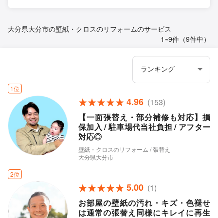
大分県大分市の壁紙・クロスのリフォームのサービス
1~9件（9件中）
1位
4.96
(153)
【一面張替え・部分補修も対応】損
保加入 / 駐車場代当社負担 / アフター
対応◎
壁紙・クロスのリフォーム / 張替え
大分県大分市
2位
5.00
(1)
お部屋の壁紙の汚れ・キズ・色褪せ
は通常の張替え同様にキレイに再生