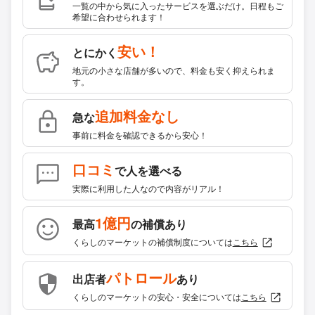
一覧の中から気に入ったサービスを選ぶだけ。日程もご
希望に合わせられます！
安い！
とにかく
地元の小さな店舗が多いので、料金も安く抑えられま
す。
追加料金なし
急な
事前に料金を確認できるから安心！
口コミ
で人を選べる
実際に利用した人なので内容がリアル！
1億円
最高
の補償あり
くらしのマーケットの補償制度については
こちら
パトロール
出店者
あり
くらしのマーケットの安心・安全については
こちら