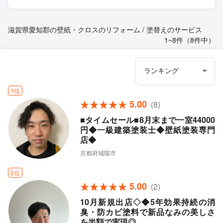
滋賀県愛知郡の壁紙・クロスのリフォーム / 塗替えのサービス
1~8件（8件中）
1位
5.00
(8)
■タイムセール■8月末まで一室44000
円◆一級建築塗装士◆壁紙塗装専門
店◆
京都府城陽市
2位
5.00
(2)
10月新規出店◇◆5年効果持続の消
臭・防カビ塗料で新品なみの美しさ
を半額で実現◎