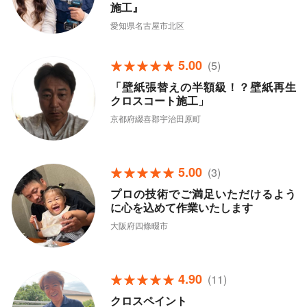
施工』
愛知県名古屋市北区
5.00
(5)
「壁紙張替えの半額級！？壁紙再生
クロスコート施工」
京都府綴喜郡宇治田原町
5.00
(3)
プロの技術でご満足いただけるよう
に心を込めて作業いたします
大阪府四條畷市
4.90
(11)
クロスペイント