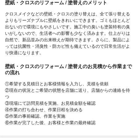
壁紙・クロスのリフォーム / 塗替えのメリット
クロスメイクなどの壁紙・クロスの塗り替えは、全て張り替える
よりもリーズナブルに壁紙をきれいにできます。ゴミもほとんど
出ないので環境にもやさしいです。施工中の臭いも塗装特有の臭
いがしないので、生活者への影響も少なく済みます。仕上がりは
自然で、新品並みの出来映えが期待できます。さらに、製品によ
っては抗菌性・消臭性・防カビ性も備えているので日常生活がよ
り快適になります。
壁紙・クロスのリフォーム / 塗替えのお見積から作業まで
の流れ
①希望する見積日とお客様情報を入力し、見積を依頼
②現在の状況とご希望の状態を店舗に送り、店舗からの連絡を待
つ
③現場にて訪問見積を実施、お見積金額を確認
④作業の打ち合わせ、作業日程を決める
⑤作業の事前確認、作業を実施
⑥作業が完了した後、お客様と作業の最終確認