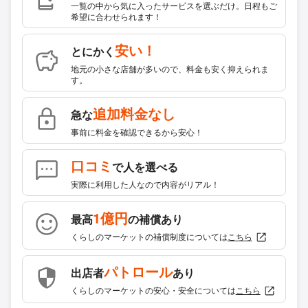
一覧の中から気に入ったサービスを選ぶだけ。日程もご
希望に合わせられます！
安い！
とにかく
地元の小さな店舗が多いので、料金も安く抑えられま
す。
追加料金なし
急な
事前に料金を確認できるから安心！
口コミ
で人を選べる
実際に利用した人なので内容がリアル！
1億円
最高
の補償あり
くらしのマーケットの補償制度については
こちら
パトロール
出店者
あり
くらしのマーケットの安心・安全については
こちら