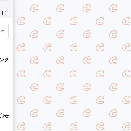
件中）
ング
◯女