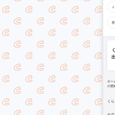
イ
壁
ホー
の壁
くら
出店