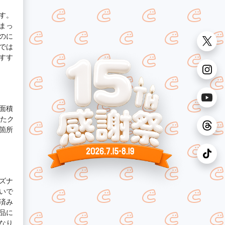
す。
まっ
のに
では
すす
面積
したク
箇所
ズナ
いで
済み
品に
なり