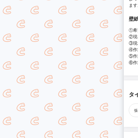
ます
壁紙
①希
②現
③現
④作
⑤作
⑥作
タ
張