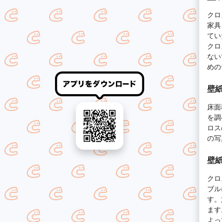
クロ
家具
てい
クロ
ない
めの
壁紙
床面
を調
ロス
の写
壁紙
クロ
ブル
す。
ます
よっ