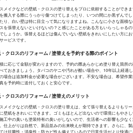
スメイクなどの壁紙・クロスの塗り替えをプロに依頼することができま
を搬入する際にうっかり傷つけてしまったり、いつの間にか黒ずんでし
たり、白い壁は特に目立って気になりますよね。こんなに小さな面積な
スを張替えないといけないの？と感じたことがある方もいらっしゃるの
でしょうか。張替えるほどは傷んでいない壁紙をきれいにしたい方にお
サービスです。
・クロスのリフォーム / 塗替えを予約する際のポイント
積に応じて金額が変わりますので、予約の際あらかじめ塗り替え箇所の
べておきましょう。タバコのヤニや汚れが酷い場合や、10年以上経過
の場合は追加料金が必要な場合がございます。不安な場合は、希望作業
真を予約時に送付しておくと安心です。
・クロスのリフォーム / 塗替えのメリット
スメイクなどの壁紙・クロスの塗り替えは、全て張り替えるよりもリー
に壁紙をきれいにできます。ゴミもほとんど出ないので環境にもやさし
施工中の臭いも塗装特有の臭いがしないので、生活者への影響も少なく
。仕上がりは自然で、新品並みの出来映えが期待できます。さらに、製
ては抗菌性・消臭性・防カビ性も備えているので日常生活がより快適に