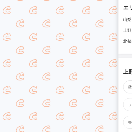
エ
山梨
上野
北都
上
壁
フ
畳