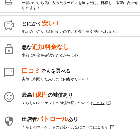
一覧の中から気に入ったサービスを選ぶだけ。日程もご希望に合わせ
られます！
安い！
とにかく
地元の小さな店舗が多いので、料金も安く抑えられます。
追加料金なし
急な
事前に料金を確認できるから安心！
口コミ
で人を選べる
実際に利用した人なので内容がリアル！
1億円
最高
の補償あり
くらしのマーケットの補償制度については
こちら
パトロール
出店者
あり
くらしのマーケットの安心・安全については
こちら