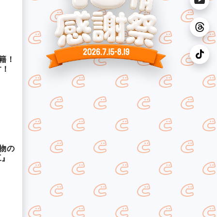
籍！
す！
物の
工』