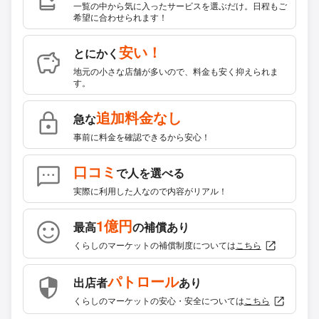
一覧の中から気に入ったサービスを選ぶだけ。日程もご
希望に合わせられます！
安い！
とにかく
地元の小さな店舗が多いので、料金も安く抑えられま
す。
追加料金なし
急な
事前に料金を確認できるから安心！
口コミ
で人を選べる
実際に利用した人なので内容がリアル！
1億円
最高
の補償あり
くらしのマーケットの補償制度については
こちら
パトロール
出店者
あり
くらしのマーケットの安心・安全については
こちら