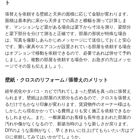
ト
張替えを依頼する壁紙と天井の面積に応じて金額が変わります。
面積は基本的に床から天井までの高さと横幅を測って計算しま
す。マンションなど梁がある場合は梁下から寸法を測り、梁部分
と梁下部分を分けて測ると正確です。部屋の形状が特殊な場合
は、写真を撮影しあらかじめメッセージにて送信しておくと安心
です。重い家具やエアコンが設置されている部屋を依頼する場合
はオプションで移動を依頼できるので、必要であれば併せて予約
しましょう。複数の部屋を依頼する場合や、お急ぎの方はメッセ
ージでその旨も伝えましょう。
壁紙・クロスのリフォーム / 張替えのメリット
経年劣化やタバコ・カビで汚れてしまった壁紙を真っ白に張替え
られます。壁紙はお部屋の大部分を占めるので、クロスを張替え
るだけでもかなり印象が変わります。賃貸物件のオーナー様はも
しかしたら現在かかっている費用よりも安く施工を依頼できるか
もしれません。また、一般家庭のお客様も長年住まわれた部屋の
汚れや傷がなくなるので、新築当時のような新しさが戻ります。
DIYのような面倒がなく、早くきれいに仕上げてもらいたい方はプ
ロに依頼してみてはいかがでしょうか。