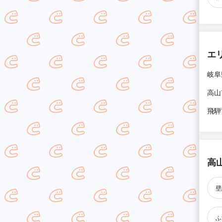
エ
岐阜
高山
飛騨
高
壁
ふ