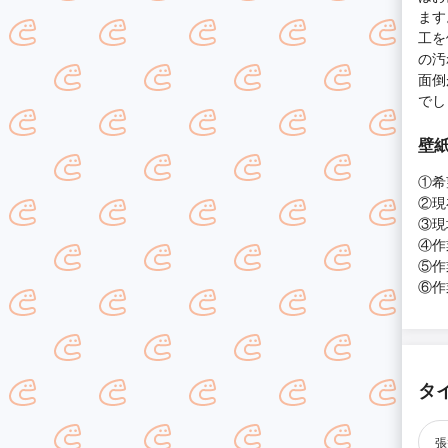
ます
工を
の汚
面倒
でし
壁紙
①希
②現
③現
④作
⑤作
⑥作
タ
張