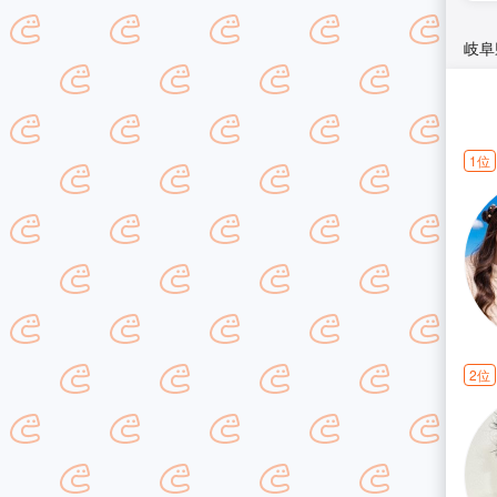
岐阜
1位
2位