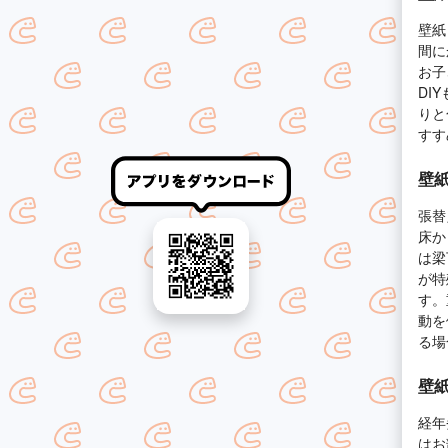
壁紙
間に
お子
DI
りと
すす
壁紙
張替
床か
は梁
が特
す。
動を
る場
壁紙
経年
はお