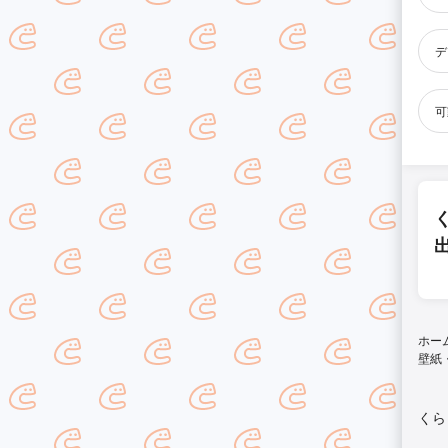
デ
可
ホー
壁紙
くら