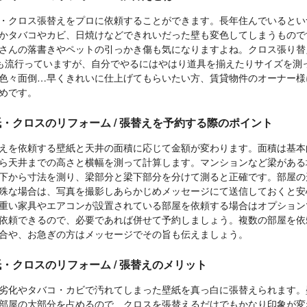
・クロス張替えをプロに依頼することができます。長年住んでいるとい
かタバコやカビ、日焼けなどできれいだった壁も変色してしまうもので
さんの落書きやペットの引っかき傷も気になりますよね。クロス張り替
Yも流行っていますが、自分でやるにはやはり道具を揃えたりサイズを測
色々面倒…早くきれいに仕上げてもらいたい方、賃貸物件のオーナー様
めです。
・クロスのリフォーム / 張替えを予約する際のポイント
えを依頼する壁紙と天井の面積に応じて金額が変わります。面積は基本
ら天井までの高さと横幅を測って計算します。マンションなど梁がある
下から寸法を測り、梁部分と梁下部分を分けて測ると正確です。部屋の
殊な場合は、写真を撮影しあらかじめメッセージにて送信しておくと安
重い家具やエアコンが設置されている部屋を依頼する場合はオプション
依頼できるので、必要であれば併せて予約しましょう。複数の部屋を依
合や、お急ぎの方はメッセージでその旨も伝えましょう。
・クロスのリフォーム / 張替えのメリット
劣化やタバコ・カビで汚れてしまった壁紙を真っ白に張替えられます。
部屋の大部分を占めるので、クロスを張替えるだけでもかなり印象が変