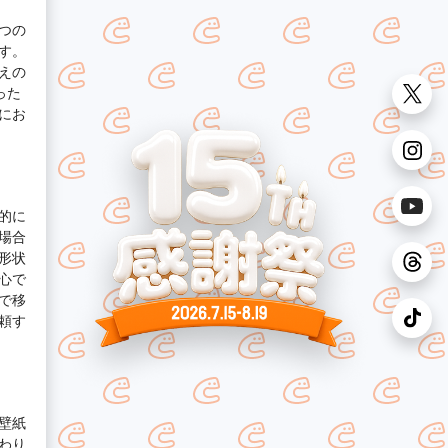
つの
す。
えの
った
にお
的に
場合
形状
心で
で移
頼す
壁紙
わり