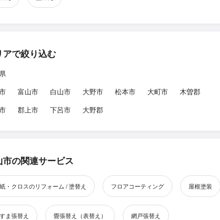
リアで絞り込む
県
市
富山市
白山市
大野市
松本市
大町市
木曽郡
市
郡上市
下呂市
大野郡
山市の関連サービス
紙・クロスのリフォーム / 塗替え
フロアコーティング
屋根塗装
すま張替え
畳張替え（表替え）
網戸張替え