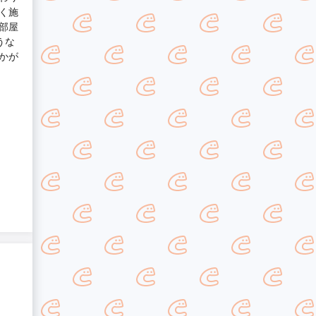
く施
部屋
うな
かが