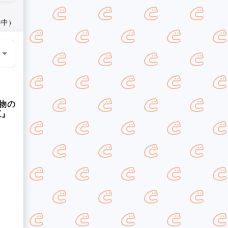
件中）
物の
工』