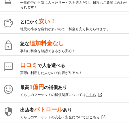
一覧の中から気に入ったサービスを選ぶだけ。日程もご希望に合わせ
られます！
安い！
とにかく
地元の小さな店舗が多いので、料金も安く抑えられます。
追加料金なし
急な
事前に料金を確認できるから安心！
口コミ
で人を選べる
実際に利用した人なので内容がリアル！
1億円
最高
の補償あり
くらしのマーケットの補償制度については
こちら
パトロール
出店者
あり
くらしのマーケットの安心・安全については
こちら