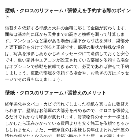
壁紙・クロスのリフォーム / 張替えを予約する際のポイン
ト
張替えを依頼する壁紙と天井の面積に応じて金額が変わります。
面積は基本的に床から天井までの高さと横幅を測って計算しま
す。マンションなど梁がある場合は梁下から寸法を測り、梁部分
と梁下部分を分けて測ると正確です。部屋の形状が特殊な場合
は、写真を撮影しあらかじめメッセージにて送信しておくと安心
です。重い家具やエアコンが設置されている部屋を依頼する場合
はオプションで移動を依頼できるので、必要であれば併せて予約
しましょう。複数の部屋を依頼する場合や、お急ぎの方はメッセ
ージでその旨も伝えましょう。
壁紙・クロスのリフォーム / 張替えのメリット
経年劣化やタバコ・カビで汚れてしまった壁紙を真っ白に張替え
られます。壁紙はお部屋の大部分を占めるので、クロスを張替え
るだけでもかなり印象が変わります。賃貸物件のオーナー様はも
しかしたら現在かかっている費用よりも安く施工を依頼できるか
もしれません。また、一般家庭のお客様も長年住まわれた部屋の
汚れや傷がなくなるので、新築当時のような新しさが戻ります。