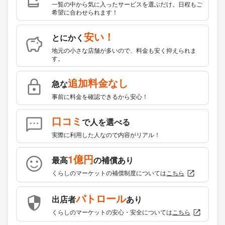
一覧の中から気に入ったサービスを選ぶだけ。日程もご
希望に合わせられます！
安い！
とにかく
地元の小さな店舗が多いので、料金も安く抑えられま
す。
追加料金なし
急な
事前に料金を確認できるから安心！
口コミ
で人を選べる
実際に利用した人なので内容がリアル！
1億円
最高
の補償あり
くらしのマーケットの補償制度については
こちら
パトロール
出店者
あり
くらしのマーケットの安心・安全については
こちら