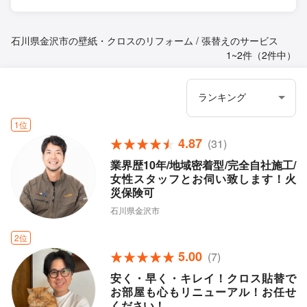
石川県金沢市の壁紙・クロスのリフォーム / 張替えのサービス
1~2件（2件中）
1位
4.87
(31)
業界歴10年/地域密着型/完全自社施工/
女性スタッフとお伺い致します！火
災保険可
石川県金沢市
2位
5.00
(7)
安く・早く・キレイ！クロス貼替で
お部屋も心もリニューアル！お任せ
ください！