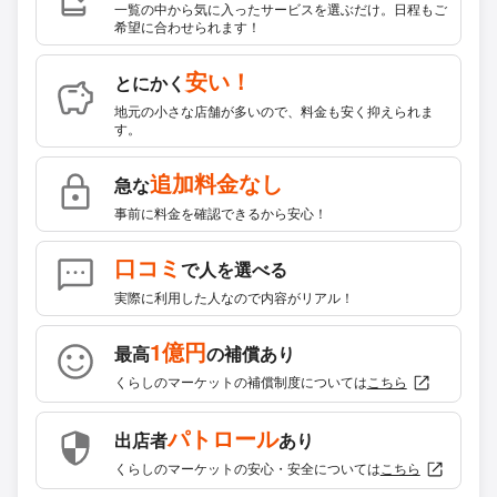
一覧の中から気に入ったサービスを選ぶだけ。日程もご
希望に合わせられます！
安い！
とにかく
地元の小さな店舗が多いので、料金も安く抑えられま
す。
追加料金なし
急な
事前に料金を確認できるから安心！
口コミ
で人を選べる
実際に利用した人なので内容がリアル！
1億円
最高
の補償あり
くらしのマーケットの補償制度については
こちら
パトロール
出店者
あり
くらしのマーケットの安心・安全については
こちら