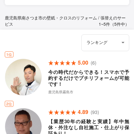
鹿児島県南さつま市の壁紙・クロスのリフォーム / 張替えのサー
ビス
1~5件（5件中）
1位
5.00
(6)
今の時代だからできる！スマホで予
約するだけでプチリフォームが可能
です！
鹿児島県霧島市
2位
4.89
(93)
【業歴30年の経験と実績】年中無
休・外注なし自社施工・仕上がり保
証あり！