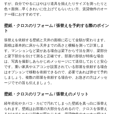
すが、自分でやるにはやはり道具を揃えたりサイズを測ったりと
色々面倒…早くきれいに仕上げてもらいたい方、賃貸物件のオー
ナー様におすすめです。
壁紙・クロスのリフォーム / 張替えを予約する際のポイン
ト
張替えを依頼する壁紙と天井の面積に応じて金額が変わります。
面積は基本的に床から天井までの高さと横幅を測って計算しま
す。マンションなど梁がある場合は梁下から寸法を測り、梁部分
と梁下部分を分けて測ると正確です。部屋の形状が特殊な場合
は、写真を撮影しあらかじめメッセージにて送信しておくと安心
です。重い家具やエアコンが設置されている部屋を依頼する場合
はオプションで移動を依頼できるので、必要であれば併せて予約
しましょう。複数の部屋を依頼する場合や、お急ぎの方はメッセ
ージでその旨も伝えましょう。
壁紙・クロスのリフォーム / 張替えのメリット
経年劣化やタバコ・カビで汚れてしまった壁紙を真っ白に張替え
られます。壁紙はお部屋の大部分を占めるので、クロスを張替え
るだけでもかなり印象が変わります。賃貸物件のオーナー様はも