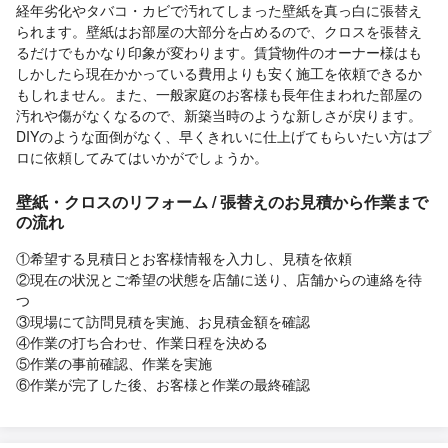
経年劣化やタバコ・カビで汚れてしまった壁紙を真っ白に張替え
られます。壁紙はお部屋の大部分を占めるので、クロスを張替え
るだけでもかなり印象が変わります。賃貸物件のオーナー様はも
しかしたら現在かかっている費用よりも安く施工を依頼できるか
もしれません。また、一般家庭のお客様も長年住まわれた部屋の
汚れや傷がなくなるので、新築当時のような新しさが戻ります。
DIYのような面倒がなく、早くきれいに仕上げてもらいたい方はプ
ロに依頼してみてはいかがでしょうか。
壁紙・クロスのリフォーム / 張替えのお見積から作業まで
の流れ
①希望する見積日とお客様情報を入力し、見積を依頼
②現在の状況とご希望の状態を店舗に送り、店舗からの連絡を待
つ
③現場にて訪問見積を実施、お見積金額を確認
④作業の打ち合わせ、作業日程を決める
⑤作業の事前確認、作業を実施
⑥作業が完了した後、お客様と作業の最終確認