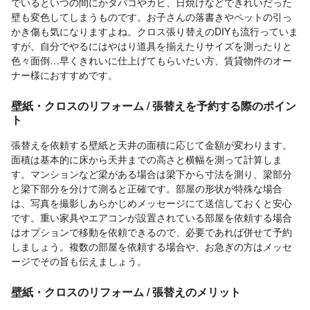
でいるといつの間にかタバコやカビ、日焼けなどできれいだった
壁も変色してしまうものです。お子さんの落書きやペットの引っ
かき傷も気になりますよね。クロス張り替えのDIYも流行っていま
すが、自分でやるにはやはり道具を揃えたりサイズを測ったりと
色々面倒…早くきれいに仕上げてもらいたい方、賃貸物件のオー
ナー様におすすめです。
壁紙・クロスのリフォーム / 張替えを予約する際のポイン
ト
張替えを依頼する壁紙と天井の面積に応じて金額が変わります。
面積は基本的に床から天井までの高さと横幅を測って計算しま
す。マンションなど梁がある場合は梁下から寸法を測り、梁部分
と梁下部分を分けて測ると正確です。部屋の形状が特殊な場合
は、写真を撮影しあらかじめメッセージにて送信しておくと安心
です。重い家具やエアコンが設置されている部屋を依頼する場合
はオプションで移動を依頼できるので、必要であれば併せて予約
しましょう。複数の部屋を依頼する場合や、お急ぎの方はメッセ
ージでその旨も伝えましょう。
壁紙・クロスのリフォーム / 張替えのメリット