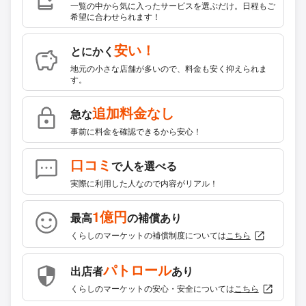
一覧の中から気に入ったサービスを選ぶだけ。日程もご
希望に合わせられます！
安い！
とにかく
地元の小さな店舗が多いので、料金も安く抑えられま
す。
追加料金なし
急な
事前に料金を確認できるから安心！
口コミ
で人を選べる
実際に利用した人なので内容がリアル！
1億円
最高
の補償あり
くらしのマーケットの補償制度については
こちら
パトロール
出店者
あり
くらしのマーケットの安心・安全については
こちら