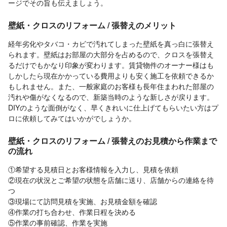
ージでその旨も伝えましょう。
壁紙・クロスのリフォーム / 張替えのメリット
経年劣化やタバコ・カビで汚れてしまった壁紙を真っ白に張替え
られます。壁紙はお部屋の大部分を占めるので、クロスを張替え
るだけでもかなり印象が変わります。賃貸物件のオーナー様はも
しかしたら現在かかっている費用よりも安く施工を依頼できるか
もしれません。また、一般家庭のお客様も長年住まわれた部屋の
汚れや傷がなくなるので、新築当時のような新しさが戻ります。
DIYのような面倒がなく、早くきれいに仕上げてもらいたい方はプ
ロに依頼してみてはいかがでしょうか。
壁紙・クロスのリフォーム / 張替えのお見積から作業まで
の流れ
①希望する見積日とお客様情報を入力し、見積を依頼
②現在の状況とご希望の状態を店舗に送り、店舗からの連絡を待
つ
③現場にて訪問見積を実施、お見積金額を確認
④作業の打ち合わせ、作業日程を決める
⑤作業の事前確認、作業を実施