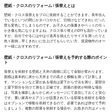
壁紙・クロスのリフォーム / 張替えとは
壁紙・クロス張替えをプロに依頼することができます。長年住ん
でいるといつの間にかタバコやカビ、日焼けなどできれいだった
壁も変色してしまうものです。お子さんの落書きやペットの引っ
かき傷も気になりますよね。クロス張り替えのDIYも流行っていま
すが、自分でやるにはやはり道具を揃えたりサイズを測ったりと
色々面倒…早くきれいに仕上げてもらいたい方、賃貸物件のオー
ナー様におすすめです。
壁紙・クロスのリフォーム / 張替えを予約する際のポイン
ト
張替えを依頼する壁紙と天井の面積に応じて金額が変わります。
面積は基本的に床から天井までの高さと横幅を測って計算しま
す。マンションなど梁がある場合は梁下から寸法を測り、梁部分
と梁下部分を分けて測ると正確です。部屋の形状が特殊な場合
は、写真を撮影しあらかじめメッセージにて送信しておくと安心
です。重い家具やエアコンが設置されている部屋を依頼する場合
はオプションで移動を依頼できるので、必要であれば併せて予約
しましょう。複数の部屋を依頼する場合や、お急ぎの方はメッセ