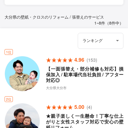
大分県の壁紙・クロスのリフォーム / 張替えのサービス
1~8件（8件中）
1位
4.96
(153)
【一面張替え・部分補修も対応】損
保加入 / 駐車場代当社負担 / アフター
対応◎
大分県大分市
2位
5.00
(4)
★親子楽しく一生懸命！丁寧な仕上
がりと女性スタッフ対応で安心の壁
紙リフォーム