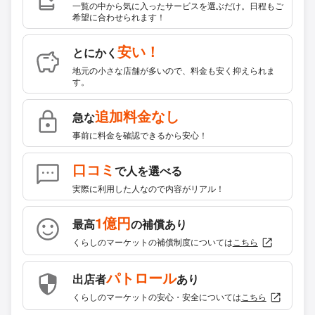
一覧の中から気に入ったサービスを選ぶだけ。日程もご
希望に合わせられます！
安い！
とにかく
地元の小さな店舗が多いので、料金も安く抑えられま
す。
追加料金なし
急な
事前に料金を確認できるから安心！
口コミ
で人を選べる
実際に利用した人なので内容がリアル！
1億円
最高
の補償あり
くらしのマーケットの補償制度については
こちら
パトロール
出店者
あり
くらしのマーケットの安心・安全については
こちら