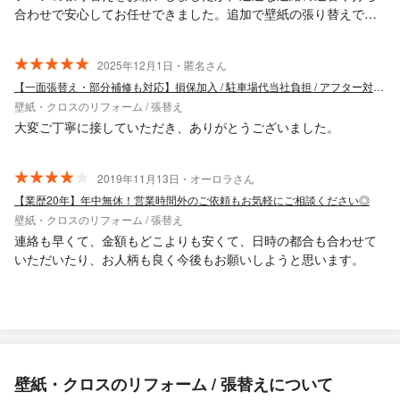
合わせで安心してお任せできました。追加で壁紙の張り替えで目
立ったコンセントやスイッチの交換、電気ランプの交換もお願い
しましたが心よく対応頂き大変助かりました。またお願いしたい
2025年12月1日・匿名さん
です。ありがとうございました！
【一面張替え・部分補修も対応】損保加入 / 駐車場代当社負担 / アフター対応◎
壁紙・クロスのリフォーム / 張替え
大変ご丁寧に接していただき、ありがとうございました。
2019年11月13日・オーロラさん
【業歴20年】年中無休！営業時間外のご依頼もお気軽にご相談ください◎
壁紙・クロスのリフォーム / 張替え
連絡も早くて、金額もどこよりも安くて、日時の都合も合わせて
いただいたり、お人柄も良く今後もお願いしようと思います。
壁紙・クロスのリフォーム / 張替えについて