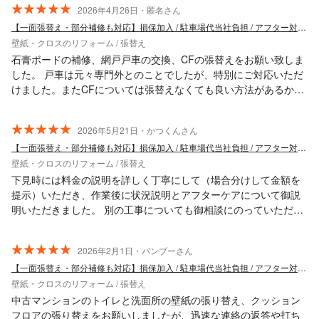
2026年4月26日・匿名さん
【一面張替え・部分補修も対応】損保加入 / 駐車場代当社負担 / アフター対応◎
壁紙・クロスのリフォーム / 張替え
石膏ボードの補修、網戸戸車の交換、CFの張替えをお願い致しま
した。 戸車は元々専門外とのことでしたが、特別にご対応いただ
けました。またCFについては張替えなくても良い方法があるかも
しれない、ということで清掃や一部張り替えなど試してください
ました。 腕はもちろんのこと、依頼主のために何とかしようとい
2026年5月21日・かつくんさん
う、誠実な気持ちに感激しました。またお願いしたいと思いま
【一面張替え・部分補修も対応】損保加入 / 駐車場代当社負担 / アフター対応◎
す！
壁紙・クロスのリフォーム / 張替え
下見時には料金の説明を詳しく丁寧にして（場合分けして金額を
提示）いただき、作業後に状況説明とアフターケアについて御説
明いただきました。 別の工事についても御相談にのっていただ
き、ありがたかったです。 また機会があればお願いしたいです。
2026年2月1日・バンブーさん
【一面張替え・部分補修も対応】損保加入 / 駐車場代当社負担 / アフター対応◎
壁紙・クロスのリフォーム / 張替え
中古マンションのトイレと洗面所の壁紙の張り替え、クッション
フロアの張り替えをお願いしましたが、迅速な連絡の返答や打ち