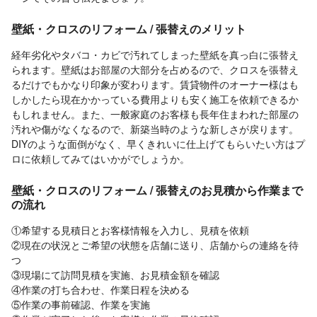
壁紙・クロスのリフォーム / 張替えのメリット
経年劣化やタバコ・カビで汚れてしまった壁紙を真っ白に張替え
られます。壁紙はお部屋の大部分を占めるので、クロスを張替え
るだけでもかなり印象が変わります。賃貸物件のオーナー様はも
しかしたら現在かかっている費用よりも安く施工を依頼できるか
もしれません。また、一般家庭のお客様も長年住まわれた部屋の
汚れや傷がなくなるので、新築当時のような新しさが戻ります。
DIYのような面倒がなく、早くきれいに仕上げてもらいたい方はプ
ロに依頼してみてはいかがでしょうか。
壁紙・クロスのリフォーム / 張替えのお見積から作業まで
の流れ
①希望する見積日とお客様情報を入力し、見積を依頼
②現在の状況とご希望の状態を店舗に送り、店舗からの連絡を待
つ
③現場にて訪問見積を実施、お見積金額を確認
④作業の打ち合わせ、作業日程を決める
⑤作業の事前確認、作業を実施