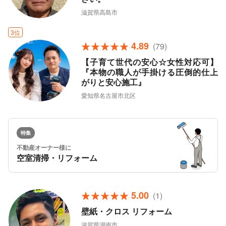
滋賀県高島市
3位
4.89
(79)
【子育て世代の安心☆女性対応可】
『本物の職人が手掛ける圧倒的仕上
がりと安心施工』
愛知県名古屋市北区
特集
不動産オーナー様に
空室清掃・リフォーム
5.00
(1)
壁紙・クロス リフォーム
滋賀県湖南市