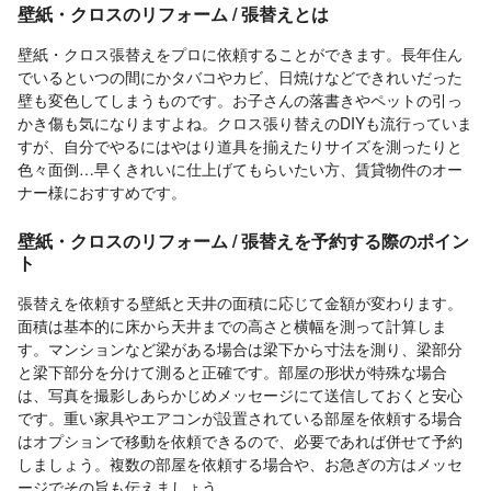
壁紙・クロスのリフォーム / 張替えとは
壁紙・クロス張替えをプロに依頼することができます。長年住ん
でいるといつの間にかタバコやカビ、日焼けなどできれいだった
壁も変色してしまうものです。お子さんの落書きやペットの引っ
かき傷も気になりますよね。クロス張り替えのDIYも流行っていま
すが、自分でやるにはやはり道具を揃えたりサイズを測ったりと
色々面倒…早くきれいに仕上げてもらいたい方、賃貸物件のオー
ナー様におすすめです。
壁紙・クロスのリフォーム / 張替えを予約する際のポイン
ト
張替えを依頼する壁紙と天井の面積に応じて金額が変わります。
面積は基本的に床から天井までの高さと横幅を測って計算しま
す。マンションなど梁がある場合は梁下から寸法を測り、梁部分
と梁下部分を分けて測ると正確です。部屋の形状が特殊な場合
は、写真を撮影しあらかじめメッセージにて送信しておくと安心
です。重い家具やエアコンが設置されている部屋を依頼する場合
はオプションで移動を依頼できるので、必要であれば併せて予約
しましょう。複数の部屋を依頼する場合や、お急ぎの方はメッセ
ージでその旨も伝えましょう。