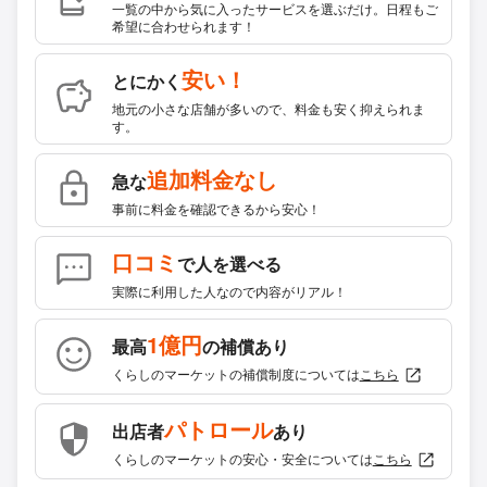
一覧の中から気に入ったサービスを選ぶだけ。日程もご
希望に合わせられます！
安い！
とにかく
地元の小さな店舗が多いので、料金も安く抑えられま
す。
追加料金なし
急な
事前に料金を確認できるから安心！
口コミ
で人を選べる
実際に利用した人なので内容がリアル！
1億円
最高
の補償あり
くらしのマーケットの補償制度については
こちら
パトロール
出店者
あり
くらしのマーケットの安心・安全については
こちら