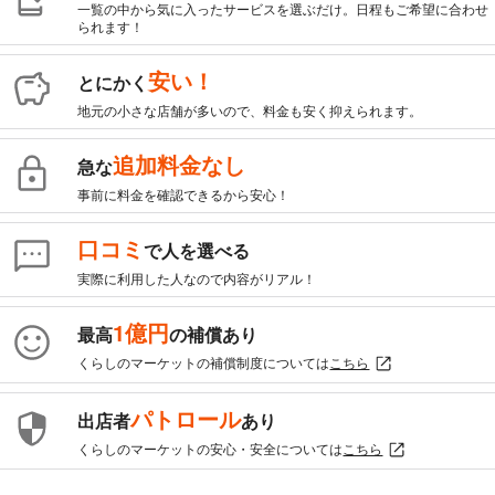
一覧の中から気に入ったサービスを選ぶだけ。日程もご希望に合わせ
られます！
安い！
とにかく
地元の小さな店舗が多いので、料金も安く抑えられます。
追加料金なし
急な
事前に料金を確認できるから安心！
口コミ
で人を選べる
実際に利用した人なので内容がリアル！
1億円
最高
の補償あり
くらしのマーケットの補償制度については
こちら
パトロール
出店者
あり
くらしのマーケットの安心・安全については
こちら