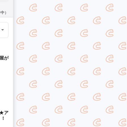
件中）
屋が
★ア
！！