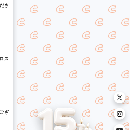
ださ
ロス
ござ