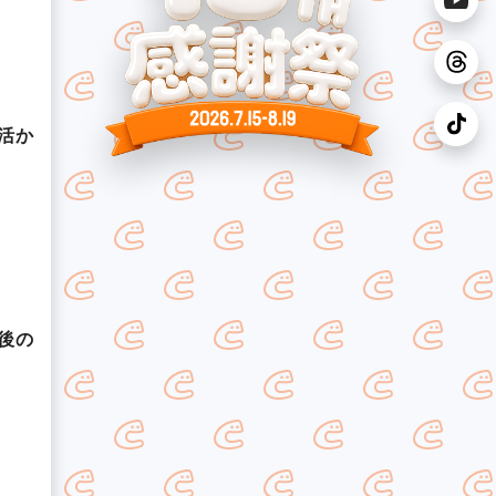
活か
後の