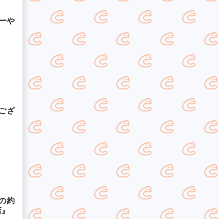
ーや
ござ
の約
店』