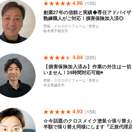
4.96
(105)
創業27年の信頼と実績◆専任アドバイザ
熟練職人がご対応！損害保険加入済◎
壁紙・クロスのリフォーム / 塗替え
栃木県宇都宮市
4.84
(225)
【損害保険加入済み】作業の外注は一切
いません！24時間対応可能◉
壁紙・クロスのリフォーム / 塗替え
埼玉県越谷市
4.93
(158)
☆今話題のクロスメイク塗装☆張り替え
半額で張り替え同様にします『正規代理