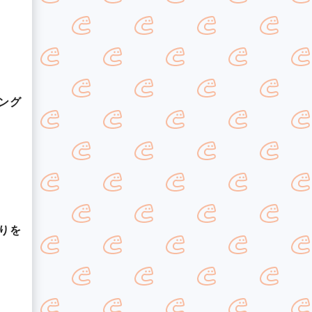
ング
りを