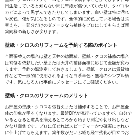
日生活していると知らない間に壁紙が傷ついていたり、タバコや
カビによって黒ずんできたりしてしまいます。白い壁は特に汚れ
や変色、傷が気になるものです。全体的に変色している場合は張
替えを、一部分だけのダメージなら補修をプロにしてもらえば新
築同様の新しさが戻ります。
壁紙・クロスのリフォームを予約する際のポイント
全面張替えの場合は壁と天井の総面積、壁紙・クロス補修の場合
は補修を依頼したい壁または天井の補修面積に応じて金額が変わ
ります。予約の際測定しておきましょう。壁紙・クロスは賃貸物
件などで一般的に使用されるような白系単色・無地のシンプル柄
です。気になる方は事前にメッセージにてご確認ください。
壁紙・クロスのリフォームのメリット
お部屋の壁紙・クロスを張替えまたは補修することで、お部屋全
体の印象が明るくなります。最近DIYが流行っていますが、自分で
やるとなると道具を揃えるところから始まり測定や切り出しなど
かなり面倒です。プロに任せればスピーディーかつ確実にきれい
に仕上げてもらえます。築年数がだいぶ経ち経年劣化が目立つお