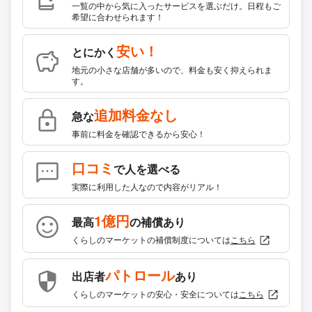
一覧の中から気に入ったサービスを選ぶだけ。日程もご
希望に合わせられます！
安い！
とにかく
地元の小さな店舗が多いので、料金も安く抑えられま
す。
追加料金なし
急な
事前に料金を確認できるから安心！
口コミ
で人を選べる
実際に利用した人なので内容がリアル！
1億円
最高
の補償あり
くらしのマーケットの補償制度については
こちら
パトロール
出店者
あり
くらしのマーケットの安心・安全については
こちら