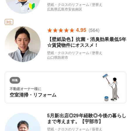
壁紙・クロスのリフォーム / 塗替え
広島県広島市安佐南区
3位
4.95
(564)
【壁紙染色】抗菌・消臭効果最低5年
☆賃貸物件にオススメ！
壁紙・クロスのリフォーム / 塗替え
山口県防府市
特集
不動産オーナー様に
空室清掃・リフォーム
5月新出店◎29年経験◎今後の暮らし
まで考えます。【宇部市】
壁紙・クロスのリフォーム / 張替え