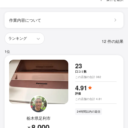
作業内容について
12 件の結果
1位
23
口コミ数
この店舗の合計 382
4.91
評価
この店舗の合計 4.81
24時間以内の返信
栃木県足利市
8,000