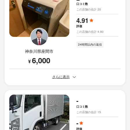
口コミ数
この店舗の合計 20
4.91
評価
この店舗の合計 4.90
24時間以内の返信
神奈川県座間市
6,000
¥
さらに表示
-
口コミ数
この店舗の合計 15
-
評価