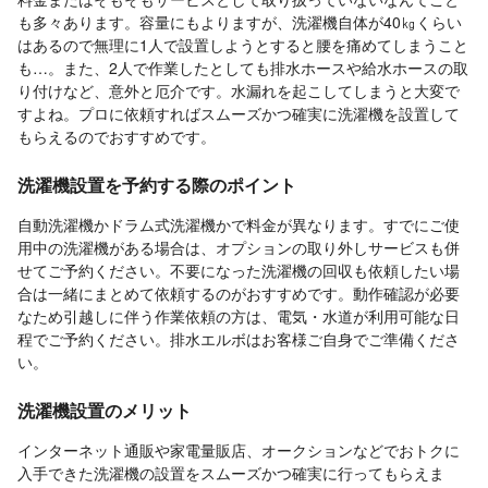
も多々あります。容量にもよりますが、洗濯機自体が40㎏くらい
はあるので無理に1人で設置しようとすると腰を痛めてしまうこと
も…。また、2人で作業したとしても排水ホースや給水ホースの取
り付けなど、意外と厄介です。水漏れを起こしてしまうと大変で
すよね。プロに依頼すればスムーズかつ確実に洗濯機を設置して
もらえるのでおすすめです。
洗濯機設置を予約する際のポイント
自動洗濯機かドラム式洗濯機かで料金が異なります。すでにご使
用中の洗濯機がある場合は、オプションの取り外しサービスも併
せてご予約ください。不要になった洗濯機の回収も依頼したい場
合は一緒にまとめて依頼するのがおすすめです。動作確認が必要
なため引越しに伴う作業依頼の方は、電気・水道が利用可能な日
程でご予約ください。排水エルボはお客様ご自身でご準備くださ
い。
洗濯機設置のメリット
インターネット通販や家電量販店、オークションなどでおトクに
入手できた洗濯機の設置をスムーズかつ確実に行ってもらえま