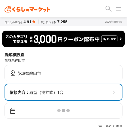
4.91
7,255
2026年8月時点
口コミの平均点
累計口コミ数
洗濯機設置
茨城県鉾田市
茨城県鉾田市
依頼内容：
縦型（撹拌式）1台
条件を選択