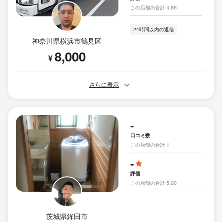
この店舗の合計 4.86
24時間以内の返信
神奈川県横浜市鶴見区
8,000
¥
さらに表示
-
口コミ数
この店舗の合計 1
-
評価
この店舗の合計 5.00
茨城県鉾田市