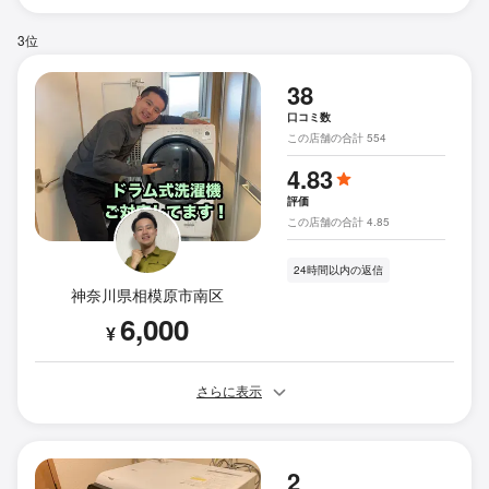
3位
38
口コミ数
この店舗の合計 554
4.83
評価
この店舗の合計 4.85
24時間以内の返信
神奈川県相模原市南区
6,000
¥
さらに表示
2