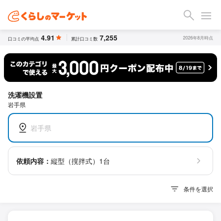
4.91
7,255
2026年8月時点
口コミの平均点
累計口コミ数
洗濯機設置
岩手県
岩手県
依頼内容：
縦型（撹拌式）1台
条件を選択