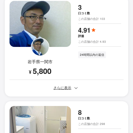
3
口コミ数
この店舗の合計 103
4.91
評価
この店舗の合計 4.93
24時間以内の返信
岩手県一関市
5,800
¥
さらに表示
8
口コミ数
この店舗の合計 298