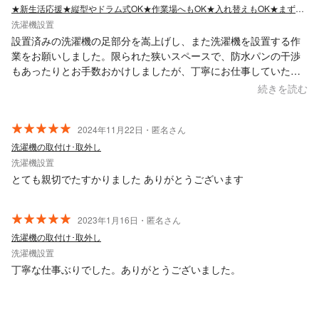
★新生活応援★縦型やドラム式OK★作業場へもOK★入れ替えもOK★まずはご連絡を
洗濯機設置
設置済みの洗濯機の足部分を嵩上げし、また洗濯機を設置する作
業をお願いしました。限られた狭いスペースで、防水パンの干渉
もあったりとお手数おかけしましたが、丁寧にお仕事していただ
きました。お陰様で洗濯機が水道に接触することもなく、静かに
続きを読む
乾燥も使えるようになりました。ありがとうございました。
2024年11月22日・匿名さん
洗濯機の取付け･取外し
洗濯機設置
とても親切でたすかりました ありがとうございます
2023年1月16日・匿名さん
洗濯機の取付け･取外し
洗濯機設置
丁寧な仕事ぶりでした。ありがとうございました。