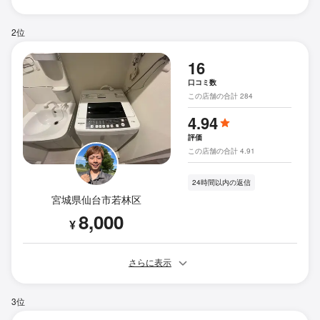
2位
16
口コミ数
この店舗の合計 284
4.94
評価
この店舗の合計 4.91
24時間以内の返信
宮城県仙台市若林区
8,000
¥
さらに表示
3位