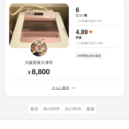
6
口コミ数
この店舗の合計 373
4.89
評価
この店舗の合計 4.95
24時間以内の返信
大阪府泉大津市
8,800
¥
さらに表示
最初
前の50件
次の50件
最後