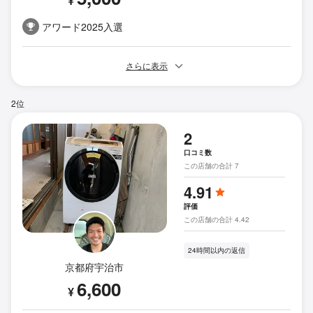
¥
アワード2025入選
さらに表示
2位
2
口コミ数
この店舗の合計 7
4.91
評価
この店舗の合計 4.42
24時間以内の返信
京都府宇治市
6,600
¥