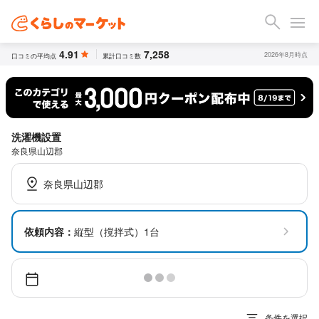
4.91
7,258
2026年8月時点
口コミの平均点
累計口コミ数
洗濯機設置
奈良県山辺郡
奈良県山辺郡
依頼内容：
縦型（撹拌式）1台
条件を選択