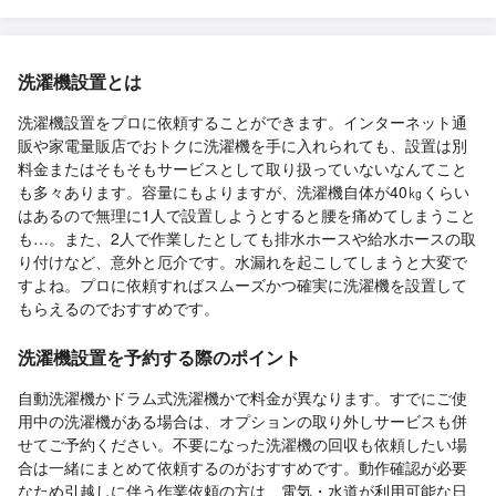
洗濯機設置とは
洗濯機設置をプロに依頼することができます。インターネット通
販や家電量販店でおトクに洗濯機を手に入れられても、設置は別
料金またはそもそもサービスとして取り扱っていないなんてこと
も多々あります。容量にもよりますが、洗濯機自体が40㎏くらい
はあるので無理に1人で設置しようとすると腰を痛めてしまうこと
も…。また、2人で作業したとしても排水ホースや給水ホースの取
り付けなど、意外と厄介です。水漏れを起こしてしまうと大変で
すよね。プロに依頼すればスムーズかつ確実に洗濯機を設置して
もらえるのでおすすめです。
洗濯機設置を予約する際のポイント
自動洗濯機かドラム式洗濯機かで料金が異なります。すでにご使
用中の洗濯機がある場合は、オプションの取り外しサービスも併
せてご予約ください。不要になった洗濯機の回収も依頼したい場
合は一緒にまとめて依頼するのがおすすめです。動作確認が必要
なため引越しに伴う作業依頼の方は、電気・水道が利用可能な日