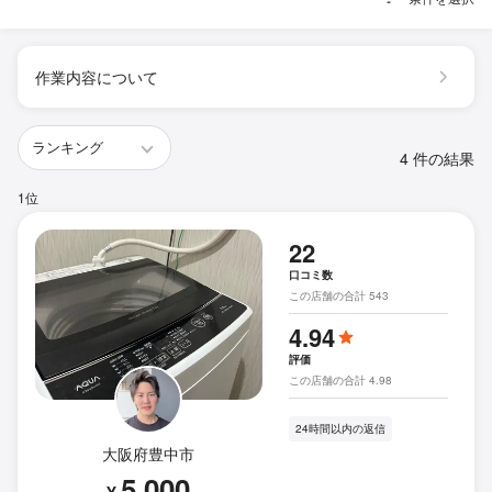
作業内容について
4 件の結果
1位
22
口コミ数
この店舗の合計 543
4.94
評価
この店舗の合計 4.98
24時間以内の返信
大阪府豊中市
5,000