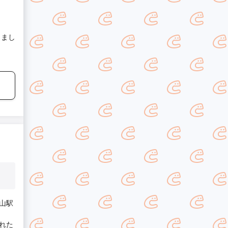
きまし
山駅
れた