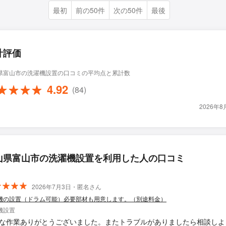
最初
前の50件
次の50件
最後
計評価
県富山市の洗濯機設置の口コミの平均点と累計数
4.92
(84)
2026年
山県富山市の洗濯機設置を利用した人の口コミ
2026年7月3日・匿名さん
機の設置（ドラム可能）必要部材も用意します。（別途料金）
機設置
な作業ありがとうございました。またトラブルがありましたら相談しよ