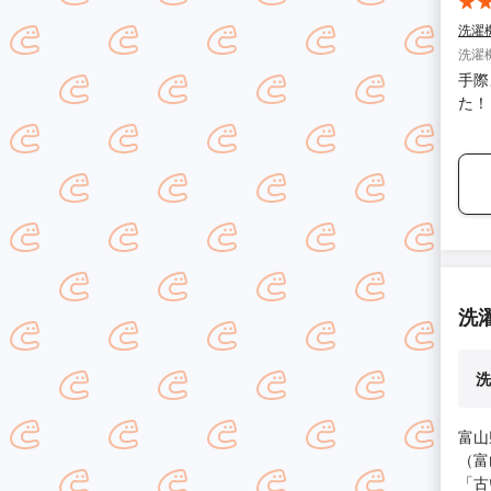
洗濯
洗濯
手際
た！
洗
洗
富山
（富
「古