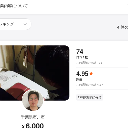
業内容について
4 件
74
口コミ数
この店舗の合計 108
4.95
評価
この店舗の合計 4.87
24時間以内の返信
千葉県市川市
6,000
¥