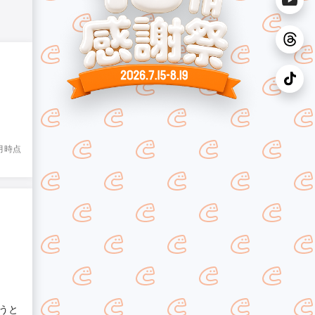
8月時点
うと