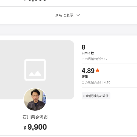
さらに表示
8
口コミ数
この店舗の合計 17
4.89
評価
この店舗の合計 4.70
24時間以内の返信
石川県金沢市
9,900
¥