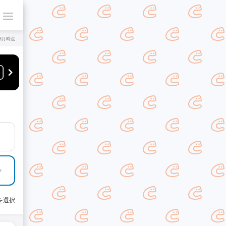
年8月時点
を選択