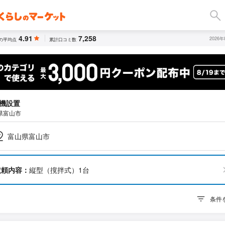
4.91
7,258
2026
の平均点
累計口コミ数
機設置
県富山市
富山県富山市
依頼内容：
縦型（撹拌式）1台
条件