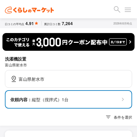
4.91
7,264
2026年8月時点
口コミの平均点
累計口コミ数
洗濯機設置
富山県射水市
富山県射水市
依頼内容：
縦型（撹拌式）1台
条件を選択