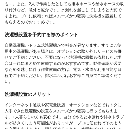
も…。また、2人で作業したとしても排水ホースや給水ホースの取
り付けなど、意外と厄介です。水漏れを起こしてしまうと大変で
すよね。プロに依頼すればスムーズかつ確実に洗濯機を設置して
もらえるのでおすすめです。
洗濯機設置を予約する際のポイント
自動洗濯機かドラム式洗濯機かで料金が異なります。すでにご使
用中の洗濯機がある場合は、オプションの取り外しサービスも併
せてご予約ください。不要になった洗濯機の回収も依頼したい場
合は一緒にまとめて依頼するのがおすすめです。動作確認が必要
なため引越しに伴う作業依頼の方は、電気・水道が利用可能な日
程でご予約ください。排水エルボはお客様ご自身でご準備くださ
い。
洗濯機設置のメリット
インターネット通販や家電量販店、オークションなどでおトクに
入手できた洗濯機の設置をスムーズかつ確実に行ってもらえま
す。1人暮らしの方も安心です。自分でやると水漏れや排水トラブ
ルが起きてしまう可能性がありますが、プロに任せればそのよう
な心配もありません。腰を痛めることも、水漏れでびしょびしょ