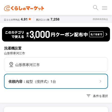
4.91
7,258
2026年8月時点
口コミの平均点
累計口コミ数
洗濯機設置
山形県寒河江市
山形県寒河江市
依頼内容：
縦型（撹拌式）1台
条件を選択