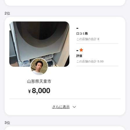
2位
-
口コミ数
この店舗の合計 8
-
評価
この店舗の合計 5.00
山形県天童市
8,000
¥
さらに表示
3位