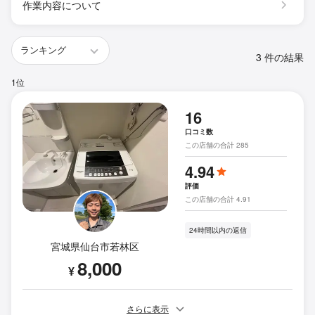
作業内容について
3 件の結果
1位
16
口コミ数
この店舗の合計 285
4.94
評価
この店舗の合計 4.91
24時間以内の返信
宮城県仙台市若林区
8,000
¥
さらに表示