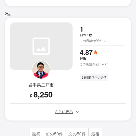
2位
1
口コミ数
この店舗の合計 129
4.87
評価
この店舗の合計 4.95
24時間以内の返信
岩手県二戸市
8,250
¥
さらに表示
最初
前の50件
次の50件
最後