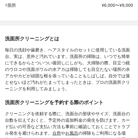
1箇所
¥6,000〜¥9,000
洗面所クリーニングとは
毎日の洗顔や歯磨き、ヘアスタイルのセットに使用している洗面
台。実は、意外と汚れています。洗面所の掃除は、いつでも簡単
にできるからとついつい後回しにしがち。大掃除の際、目立つ鏡
のウロコや洗面ボウルの水アカは掃除しても目立たない場所の水
アカやカビが頑固な根を張っていることもしばしば。自分では落
とせないほど汚れがたまってしまったときは、プロの洗面所クリ
ーニングを利用してみましょう。
洗面所クリーニングを予約する際のポイント
クリーニングを依頼する際に、洗面台の形状やサイズ、洗面台の
台数を伝えておくと、予定外の追加料金の発生を防げます。カー
ド払いの可否など支払い方法も事前に確認しておくことでトラブ
ル発生を避けられます。
台所
や
お風呂
の掃除もご利用になる場