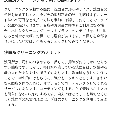
クリーニングを依頼する際に、洗面台の形状やサイズ、洗面台の
台数を伝えておくと、予定外の追加料金の発生を防げます。カー
ド払いの可否など支払い方法も事前に確認しておくことでトラブ
ル発生を避けられます。
台所
や
お風呂
の掃除もご利用になる場
合、
水回りクリーニング（セットプラン）
のカテゴリをご利用に
なると料金が大幅にお得になる場合があります。水回りを全部き
れいにしたい方は、そちらもチェックしてみてください。
洗面所クリーニングのメリット
洗面所は、汚れのつきやすさに反して、掃除がおろそかになりや
すい箇所です。しかし、毎日水を流している洗面台は、水垢や石
鹸カスがたまりやすい場所でもあります。洗面所をきれいに保つ
ことで、衛生的にはもちろん、気分もスッキリとします。きれい
な洗面所を保つために、オプションでコーティングをしてくれる
サービスもあります。コーティングをすることで普段のお手入れ
も簡単になるのでおすすめです。自力ではどうしても落ちなくな
った洗面所の水垢汚れには、プロのクリーニングを利用してみま
しょう。