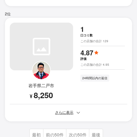
2位
1
口コミ数
この店舗の合計 129
4.87
評価
この店舗の合計 4.95
24時間以内の返信
岩手県二戸市
8,250
¥
さらに表示
最初
前の50件
次の50件
最後