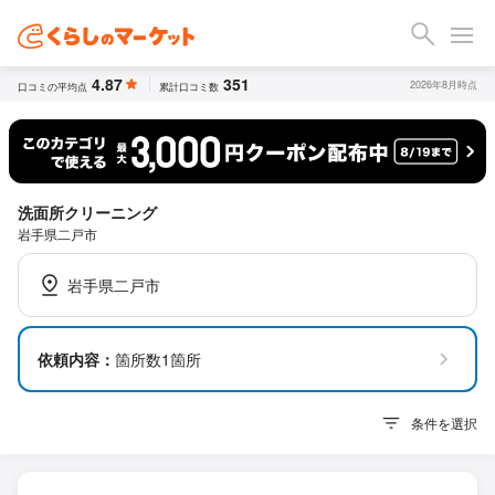
4.87
351
2026年8月時点
口コミの平均点
累計口コミ数
洗面所クリーニング
岩手県二戸市
岩手県二戸市
依頼内容：
箇所数1箇所
条件を選択