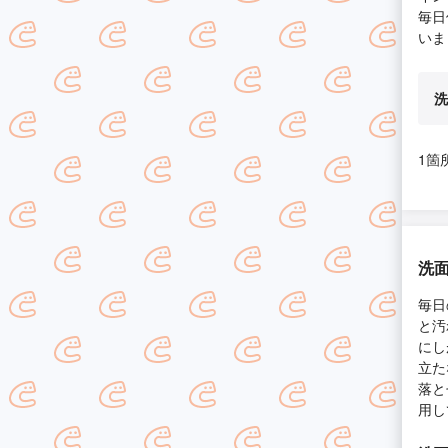
毎日
いま
洗
1箇
洗
毎日
と汚
にし
立た
落と
用し