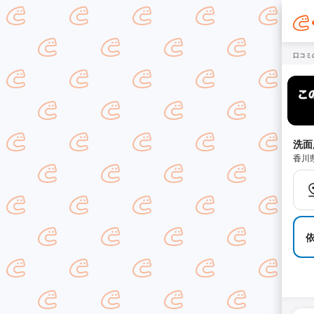
口コミ
洗面
香川