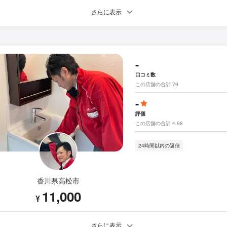
さらに表示
-
口コミ数
この店舗の合計 79
-
評価
この店舗の合計 4.98
24時間以内の返信
香川県高松市
11,000
¥
さらに表示