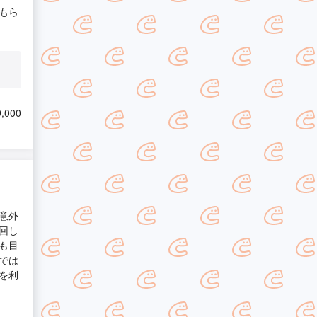
もら
,000
意外
回し
も目
では
を利