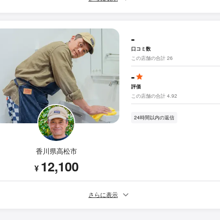
-
口コミ数
この店舗の合計 26
-
評価
この店舗の合計 4.92
24時間以内の返信
香川県高松市
12,100
¥
さらに表示