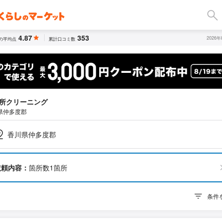
4.87
353
2026
の平均点
累計口コミ数
所クリーニング
県仲多度郡
香川県仲多度郡
依頼内容：
箇所数1箇所
条件