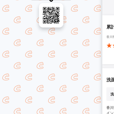
累
香川
洗
洗
香川
イン