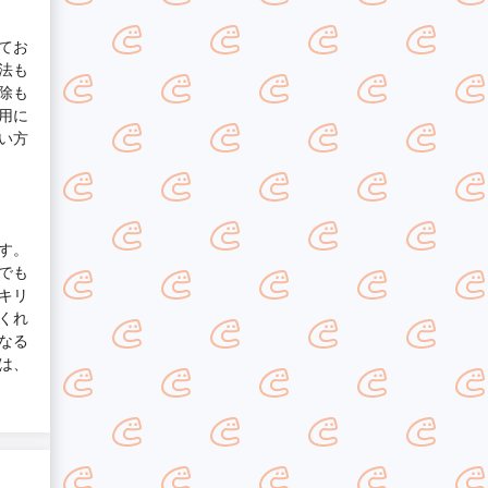
てお
法も
除も
用に
い方
す。
でも
キリ
くれ
なる
は、