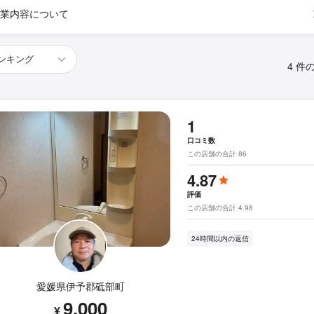
業内容について
4 件
1
口コミ数
この店舗の合計 86
4.87
評価
この店舗の合計 4.98
24時間以内の返信
愛媛県伊予郡砥部町
9,000
¥