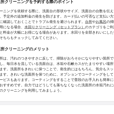
面所クリーニングを予約する際のポイント
ーニングを依頼する際に、洗面台の形状やサイズ、洗面台の台数を伝え
、予定外の追加料金の発生を防げます。カード払いの可否など支払い方
に確認しておくことでトラブル発生を避けられます。
台所
や
お風呂
の掃
用になる場合、
水回りクリーニング（セットプラン）
のカテゴリをご利
と料金が大幅にお得になる場合があります。水回りを全部きれいにした
そちらもチェックしてみてください。
面所クリーニングのメリット
所は、汚れのつきやすさに反して、掃除がおろそかになりやすい箇所で
し、毎日水を流している洗面台は、水垢や石鹸カスがたまりやすい場所
ます。洗面所をきれいに保つことで、衛生的にはもちろん、気分もスッ
ます。きれいな洗面所を保つために、オプションでコーティングをして
ービスもあります。コーティングをすることで普段のお手入れも簡単に
おすすめです。自力ではどうしても落ちなくなった洗面所の水垢汚れに
のクリーニングを利用してみましょう。