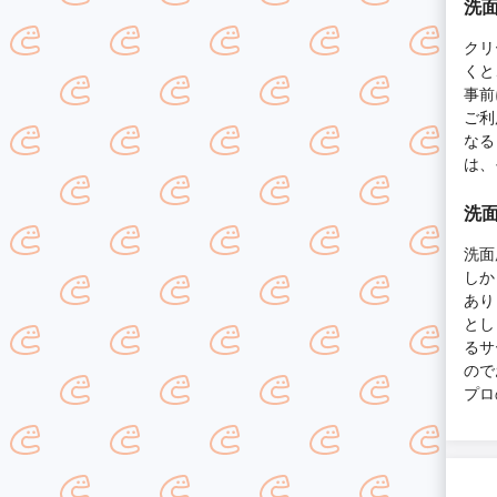
洗
クリ
くと
事前
ご利
なる
は、
洗
洗面
しか
あり
とし
るサ
ので
プロ