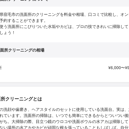
県宿毛市の洗面所のクリーニングを料金や相場、口コミで比較し、オン
予約することができます。
使う洗面所にこびりついた水垢やカビは、プロの技できれいに掃除して
しょう！
面所クリーニングの相場
所
¥6,000〜¥9
面所クリーニングとは
の洗顔や歯磨き、ヘアスタイルのセットに使用している洗面台。実は、
れています。洗面所の掃除は、いつでも簡単にできるからとついつい後
がち。大掃除の際、目立つ鏡のウロコや洗面ボウルの水アカは掃除して
ない場所の水アカやカビが頑固な根を張っていることもしばしば。自分