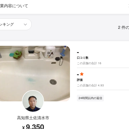
業内容について
2 件
-
口コミ数
この店舗の合計 16
-
評価
この店舗の合計 4.93
24時間以内の返信
高知県土佐清水市
9,350
¥