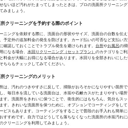
せないほど汚れがたまってしまったときは、プロの洗面所クリーニング
てみましょう。
面所クリーニングを予約する際のポイント
ーニングを依頼する際に、洗面台の形状やサイズ、洗面台の台数を伝え
、予定外の追加料金の発生を防げます。カード払いの可否など支払い方
に確認しておくことでトラブル発生を避けられます。
台所
や
お風呂
の掃
用になる場合、
水回りクリーニング（セットプラン）
のカテゴリをご利
と料金が大幅にお得になる場合があります。水回りを全部きれいにした
そちらもチェックしてみてください。
面所クリーニングのメリット
所は、汚れのつきやすさに反して、掃除がおろそかになりやすい箇所で
し、毎日水を流している洗面台は、水垢や石鹸カスがたまりやすい場所
ます。洗面所をきれいに保つことで、衛生的にはもちろん、気分もスッ
ます。きれいな洗面所を保つために、オプションでコーティングをして
ービスもあります。コーティングをすることで普段のお手入れも簡単に
おすすめです。自力ではどうしても落ちなくなった洗面所の水垢汚れに
のクリーニングを利用してみましょう。