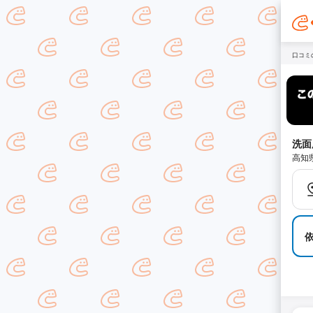
口コミ
洗面
高知