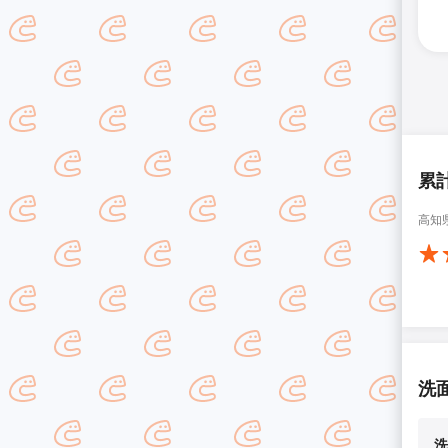
累
高知
洗
洗