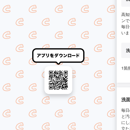
高知
ンで
毎日
いま
洗
1箇
洗
毎日
と汚
にし
立た