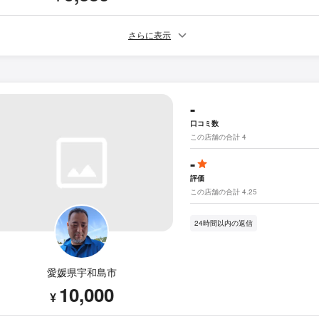
さらに表示
-
口コミ数
この店舗の合計 4
-
評価
この店舗の合計 4.25
24時間以内の返信
愛媛県宇和島市
10,000
¥