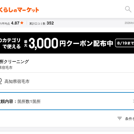
4.87
352
2026
の平均点
累計口コミ数
所クリーニング
県宿毛市
高知県宿毛市
依頼内容：
箇所数1箇所
条件