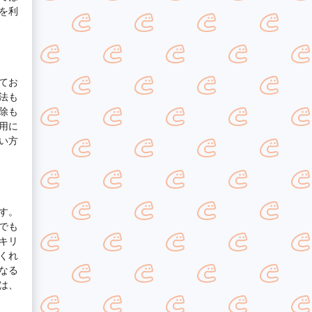
を利
てお
法も
除も
用に
い方
す。
でも
キリ
くれ
なる
は、