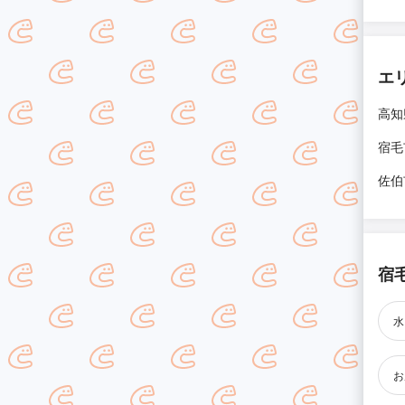
エ
高知
宿毛
佐伯
宿
水
お