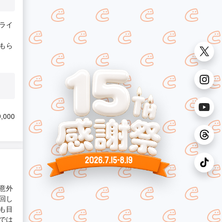
ライ
もら
,000
意外
回し
も目
では