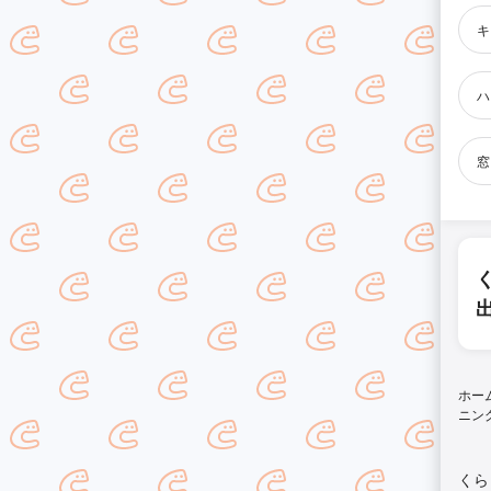
キ
ハ
窓
ホー
ニン
くら