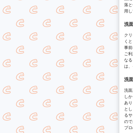
落と
用し
洗
クリ
くと
事前
ご利
なる
は、
洗
洗面
しか
あり
とし
るサ
ので
プロ