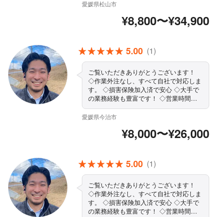
仕上がりにご不満の場合は、無料で追加
愛媛県松山市
対応いたします。 ◇営業時間外・対応
¥8,800〜¥34,900
地域外でもご要望お聞きします！ ◇駐
車代は当店が負担します まずはお気軽
にご相談ください！
5.00
(1)
ご覧いただきありがとうございます！
◇作業外注なし、すべて自社で対応しま
す。 ◇損害保険加入済で安心 ◇大手で
の業務経験も豊富です！ ◇営業時間外
もご相談ください ◇精一杯対応しま
す！ぜひ当店にお任せください まずは
愛媛県今治市
お気軽にご相談ください！
¥8,000〜¥26,000
5.00
(1)
ご覧いただきありがとうございます！
◇作業外注なし、すべて自社で対応しま
す。 ◇損害保険加入済で安心 ◇大手で
の業務経験も豊富です！ ◇営業時間外