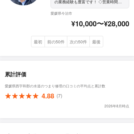
の業務経験も豊富です！ ◇営業時間外
もご相談ください ◇精一杯対応しま
す！ぜひ当店にお任せください まずは
愛媛県今治市
お気軽にご相談ください！
¥10,000〜¥28,000
最初
前の50件
次の50件
最後
累計評価
愛媛県西宇和郡の水道のつまり修理の口コミの平均点と累計数
4.88
(7)
2026年8月時点