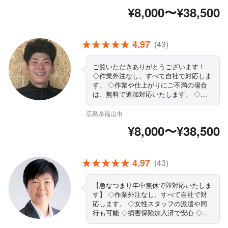
◇精一杯対応します！ぜひ当店にお任せ
¥8,000〜¥38,500
ください まずはお気軽にご相談くださ
い！
4.97
(43)
ご覧いただきありがとうございます！
◇作業外注なし、すべて自社で対応しま
す。 ◇作業や仕上がりにご不満の場合
は、無料で追加対応いたします。 ◇営
業時間外・対応地域外でもご要望お聞き
します！ ◇駐車代は当店が負担します
広島県福山市
◇精一杯対応します！ぜひ当店にお任せ
¥8,000〜¥38,500
ください まずはお気軽にご相談くださ
い！
4.97
(43)
【急なつまり年中無休で即対応いたしま
す】 ◇作業外注なし、すべて自社で対
応します。 ◇女性スタッフの派遣や同
行も可能 ◇損害保険加入済で安心 ◇大
手での業務経験も豊富です！ ◇作業や