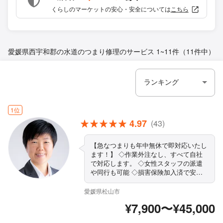
くらしのマーケットの安心・安全については
こちら
愛媛県西宇和郡の水道のつまり修理のサービス
1~11件（11件中）
1位
4.97
(43)
【急なつまりも年中無休で即対応いたし
ます！】 ◇作業外注なし、すべて自社
で対応します。 ◇女性スタッフの派遣
や同行も可能 ◇損害保険加入済で安心
◇大手での業務経験も豊富です！ ◇作
業や仕上がりにご不満の場合は、無料で
愛媛県松山市
追加対応いたします。 ◇営業時間外・
¥7,900〜¥45,000
対応地域外でもご要望お聞きします！
◇駐車代は当店が負担します まずはお