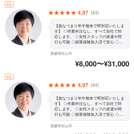
気軽にご相談ください！
2位
4.97
(43)
【急なつまり年中無休で即対応いたしま
す】 ◇作業外注なし、すべて自社で対
応します。 ◇女性スタッフの派遣や同
行も可能 ◇損害保険加入済で安心 ◇大
手での業務経験も豊富です！ ◇作業や
仕上がりにご不満の場合は、無料で追加
愛媛県松山市
対応いたします。 ◇営業時間外・対応
¥8,000〜¥31,000
地域外でもご要望お聞きします！ ◇駐
車代は当店が負担します まずはお気軽
にご相談ください！
3位
4.97
(43)
【急なつまり年中無休で即対応いたしま
す】 ◇作業外注なし、すべて自社で対
応します。 ◇女性スタッフの派遣や同
行も可能 ◇損害保険加入済で安心 ◇大
手での業務経験も豊富です！ ◇作業や
仕上がりにご不満の場合は、無料で追加
愛媛県松山市
対応いたします。 ◇営業時間外・対応