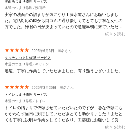
洗面所つまり修理 サービス
水道のつまり修理 / 洗面所
実家の洗面台の詰まりが気になり工藤水道さんにお願いしまし
た。電話対応の時から口コミの通り優しくてとても丁寧な女性の
方でした。帰省の日が決まっていたので急遽早朝に来ていただい
た時も嫌な顔ひとつせず対応してくださいました。 作業も事前に
続きを読む
状態を確認し金額を提示してからの作業だったので、こちらもと
ても安心しました。 子供が作業中に話しかけに行ったりして邪魔
をしてしまった時も子供目線で優しく話してくださっていて感激
2025年6月3日・匿名さん
しました。 今後の改善策なども教えていただけて助かりました。
キッチンつまり修理 サービス
今回はありがとうございました。 また機会がありましたらお願い
水道のつまり修理 / キッチン
したいです。
迅速、丁寧に作業していただきました。有り難うございました。
2025年3月25日・匿名さん
トイレつまり修理 サービス
水道のつまり修理 / トイレ
トイレの詰まりで依頼させていただいたのですが、急な依頼にも
かかわらず当日に対応していただきとても助かりました！またと
ても丁寧に説明や作業をしてくださり、工藤様にお願いして良か
ったです！ また困ったことがあった時はよろしくお願いいたしま
続きを読む