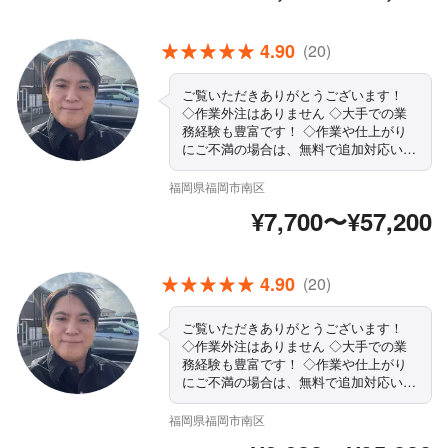
4.90
(20)
ご覧いただきありがとうございます！
◇作業外注はありません ◇大手での業
務経験も豊富です！ ◇作業や仕上がり
にご不満の場合は、無料で追加対応いた
します。 ◇営業時間外・対応地域外で
もご要望お聞きします！ ◇駐車代お店
福岡県福岡市南区
負担◎ ◇責任を持って作業します まず
¥7,700〜¥57,200
はお気軽にご相談ください！
4.90
(20)
ご覧いただきありがとうございます！
◇作業外注はありません ◇大手での業
務経験も豊富です！ ◇作業や仕上がり
にご不満の場合は、無料で追加対応いた
します。 ◇営業時間外・対応地域外で
もご要望お聞きします！ ◇駐車代お店
福岡県福岡市南区
負担◎ ◇責任を持って作業します まず