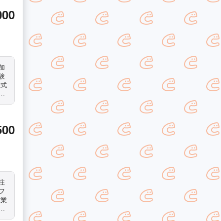
。
000
加
ン式
注
社
500
フ
営業
◇
！