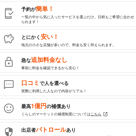
簡単！
予約が
一覧の中から気に入ったサービスを選ぶだけ。日程もご希望に合わせ
られます！
安い！
とにかく
地元の小さな店舗が多いので、料金も安く抑えられます。
追加料金なし
急な
事前に料金を確認できるから安心！
口コミ
で人を選べる
実際に利用した人なので内容がリアル！
1億円
最高
の補償あり
くらしのマーケットの補償制度については
こちら
パトロール
出店者
あり