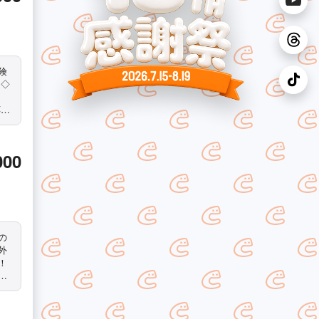
 ◇
応し
000
外
！