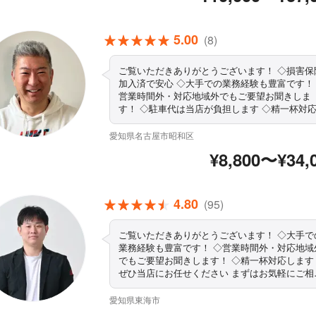
5.00
(8)
ご覧いただきありがとうございます！ ◇損害保険
加入済で安心 ◇大手での業務経験も豊富です！
営業時間外・対応地域外でもご要望お聞きしま
す！ ◇駐車代は当店が負担します ◇精一杯対
ます！ぜひ当店にお任せください まずはお気軽に
ご相談ください！
愛知県名古屋市昭和区
¥8,800〜¥34,
4.80
(95)
ご覧いただきありがとうございます！ ◇大手での
業務経験も豊富です！ ◇営業時間外・対応地域
でもご要望お聞きします！ ◇精一杯対応します
ぜひ当店にお任せください まずはお気軽にご相談
ください！
愛知県東海市