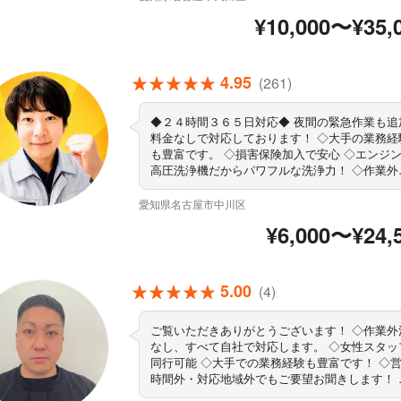
いて質問する」 をクリックしてご質問ください
¥10,000〜¥35,
60分以内に返信致します
4.95
(261)
◆２４時間３６５日対応◆ 夜間の緊急作業も追
料金なしで対応しております！ ◇大手の業務経験
も豊富です。 ◇損害保険加入で安心 ◇エンジ
高圧洗浄機だからパワフルな洗浄力！ ◇作業外
なし、すべて自社で対応します！ ◇駐車場代当
負担
愛知県名古屋市中川区
¥6,000〜¥24,
5.00
(4)
ご覧いただきありがとうございます！ ◇作業外注
なし、すべて自社で対応します。 ◇女性スタッ
同行可能 ◇大手での業務経験も豊富です！ ◇
時間外・対応地域外でもご要望お聞きします！ 
駐車代は当店が負担します ◇精一杯対応します