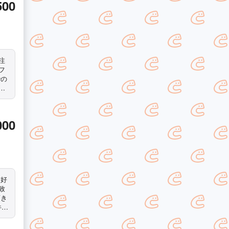
500
フ
での
満
時
駐
000