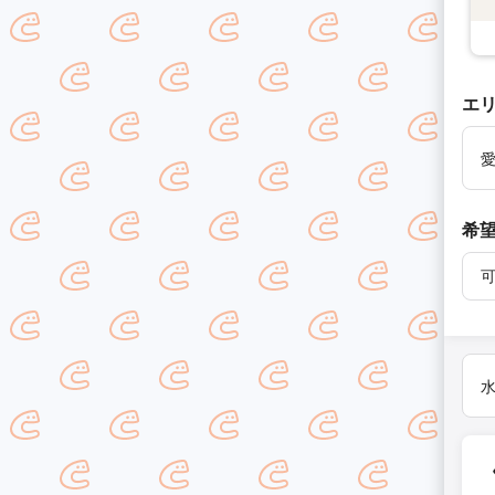
エ
希
水