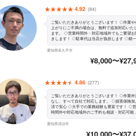
4.92
(84)
ご覧いただきありがとうございます！ ◇作業や仕
上がりにご不満の場合は、無料で追加対応いた
ます。 ◇営業時間外・対応地域外でもご要望お
きします！ ◇駐車代は当店が負担します ◇精
対応します！ぜひ当店にお任せください まずはお
気軽にご相談ください！
愛知県長久手市
¥8,000〜¥27,
4.86
(277)
ご覧いただきありがとうございます！ ◇作業外注
なし、すべて自社で対応します。 ◇損害保険加
済で安心 ◇大手での業務経験も豊富です！ ◇
時間外や対応地域外のご予約も相談・対応可能 
駐車場代当店負担 ご依頼お待ちしております！
愛知県清須市
¥10,000〜¥37,