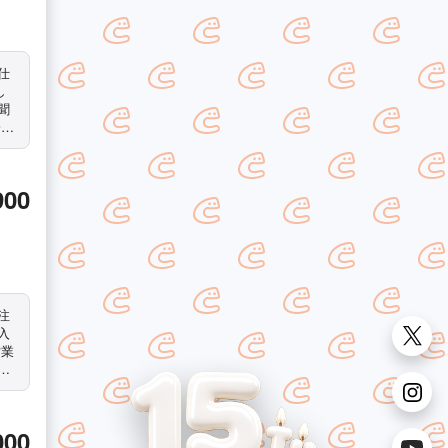
し
聞
一杯
900
入
営業
◇
000