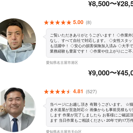
¥8,500〜¥28,
5.00
(8)
ご覧いただきありがとうございます！ ◇作業外注
なし、すべて自社で対応します。 ◇女性スタッ
も活躍中！ ◇安心の損害保険加入済み ◇大手
業務経験も豊富です！ ◇作業や仕上がりにご不
の場合は、無料で追加対応いたします。 ◇営業
間外や対応地域外のご予約も相談・対応可能 ◇
愛知県名古屋市港区
車代金お客様負担０円 まずはお気軽にご相談くだ
¥9,000〜¥45,
さい！
4.81
(527)
当ページにお越し頂き 有難うございます。 ☆猫好
き水道屋が至急対応☆ 画像からも事前見積もり致
します 作業が完了しましたら お客様にご確認頂き
ます 当日作業もご相談ください 20年で約17万件の
施工実績 安心の損保加入済です PAYPAY CARD決
済OK ご質問は、下の青文字 「このサービスにつ
愛知県名古屋市天白区