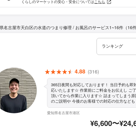
くらしのマーケットの安心・安全については
こちら
県名古屋市天白区の水道のつまり修理 / お風呂のサービス
1~16件（16
4.88
(316)
365日夜間も対応しております！ 当日予約も即
応いたします☆ 作業前にご料金をお伝えし ご了承
頂いてから作業に入ります☆ 詰まってしまう原因
のご説明や 今後のお客様での対応の仕方なども
伝えしております☆ まずは一度お問い合わせくだ
さい♪
愛知県名古屋市港区
¥6,600〜¥24,