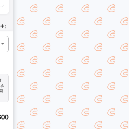
件中）
対
 お
600