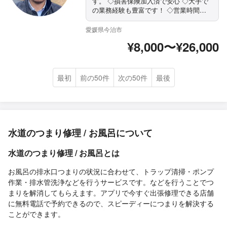
す。 ◇損害保険加入済で安心 ◇大手で
の業務経験も豊富です！ ◇営業時間外
もご相談ください ◇精一杯対応しま
す！ぜひ当店にお任せください まずは
愛媛県今治市
お気軽にご相談ください！
¥8,000〜¥26,000
最初
前の50件
次の50件
最後
水道のつまり修理 / お風呂について
水道のつまり修理 / お風呂とは
お風呂の排水口つまりの状況に合わせて、トラップ清掃・ポンプ
作業・排水管洗浄などを行うサービスです。などを行うことでつ
まりを解消してもらえます。アプリで今すぐ出張修理できる店舗
に無料電話で予約できるので、スピーディーにつまりを解決する
ことができます。