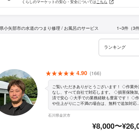
くらしのマーケットの安心・安全については
こちら
県小矢部市の水道のつまり修理 / お風呂のサービス
1~3件（3
4.90
(166)
ご覧いただきありがとうございます！ ◇作業外注
なし、すべて自社で対応します。 ◇損害保険加
済で安心 ◇大手での業務経験も豊富です！ ◇
や仕上がりにご不満の場合は、無料で追加対応
たします。 ◇営業時間外・対応地域外でもご要
お聞きします！ ◇精一杯対応します！ぜひ当店
石川県金沢市
お任せください まずはお気軽にご相談くださ
¥8,000〜¥26,