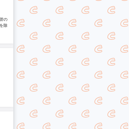
管の
を除