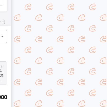
件中）
入
作業
い
望
に
い！
000