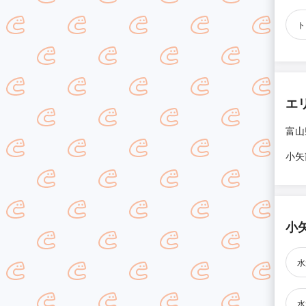
ト
エ
富山
小矢
小
水
水