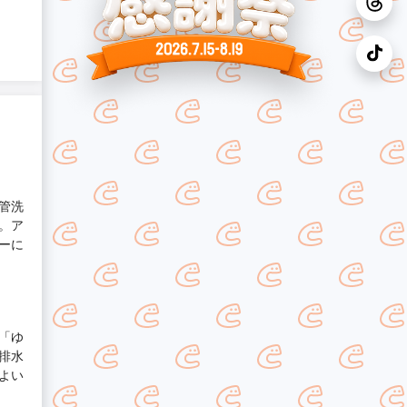
管洗
。ア
ーに
「ゆ
排水
よい