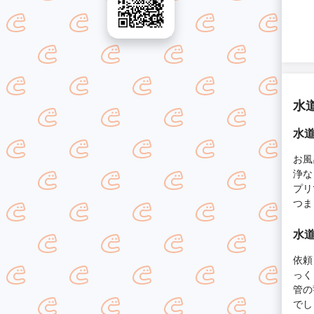
水
水道
お風
浄な
プリ
つま
水道
依頼
っく
管の
でし