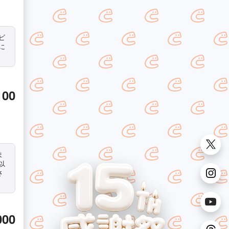
ビ
に
100
ま
以
さ
000