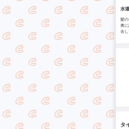
水道
髪の
奥に
去し
タ