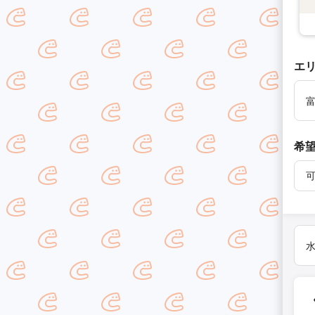
エ
希
水