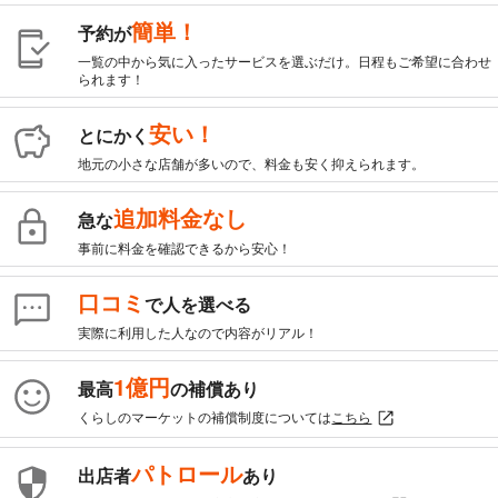
簡単！
予約が
一覧の中から気に入ったサービスを選ぶだけ。日程もご希望に合わせ
られます！
安い！
とにかく
地元の小さな店舗が多いので、料金も安く抑えられます。
追加料金なし
急な
事前に料金を確認できるから安心！
口コミ
で人を選べる
実際に利用した人なので内容がリアル！
1億円
最高
の補償あり
くらしのマーケットの補償制度については
こちら
パトロール
出店者
あり