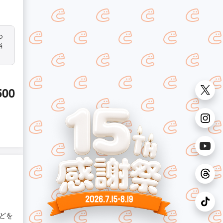
つ
当
500
どを