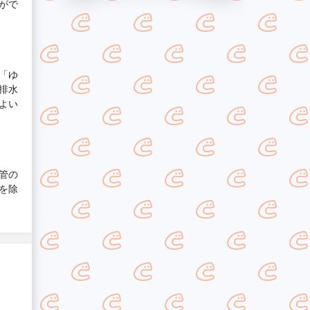
がで
「ゆ
排水
よい
管の
を除