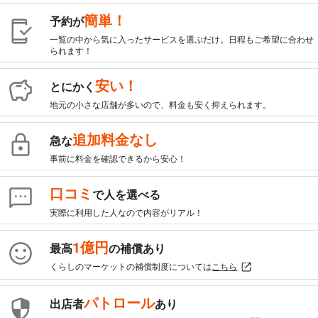
簡単！
予約が
一覧の中から気に入ったサービスを選ぶだけ。日程もご希望に合わせ
られます！
安い！
とにかく
地元の小さな店舗が多いので、料金も安く抑えられます。
追加料金なし
急な
事前に料金を確認できるから安心！
口コミ
で人を選べる
実際に利用した人なので内容がリアル！
1億円
最高
の補償あり
くらしのマーケットの補償制度については
こちら
パトロール
出店者
あり