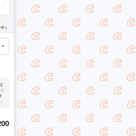
件中）
 ◇
対
ご
任を
200