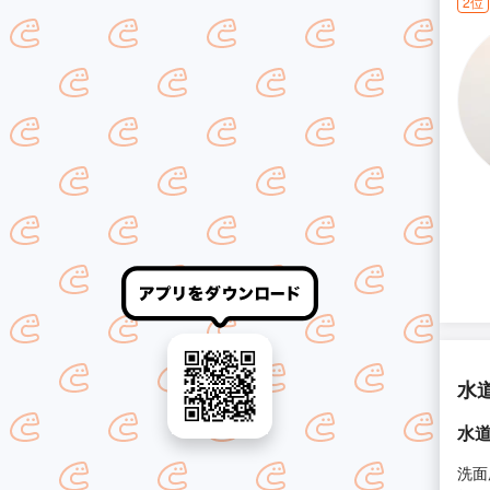
2位
水
水道
洗面