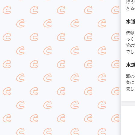
行う
きる
水道
依頼
っく
管の
でし
水道
髪の
奥に
去し