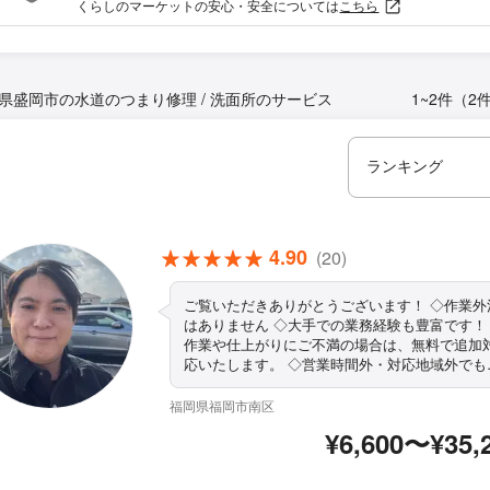
くらしのマーケットの安心・安全については
こちら
県盛岡市の水道のつまり修理 / 洗面所のサービス
1~2件（2
4.90
(20)
ご覧いただきありがとうございます！ ◇作業外注
はありません ◇大手での業務経験も豊富です！
作業や仕上がりにご不満の場合は、無料で追加
応いたします。 ◇営業時間外・対応地域外でも
要望お聞きします！ ◇駐車代お店負担◎ ◇責
持って作業します まずはお気軽にご相談くださ
福岡県福岡市南区
い！
¥6,600〜¥35,