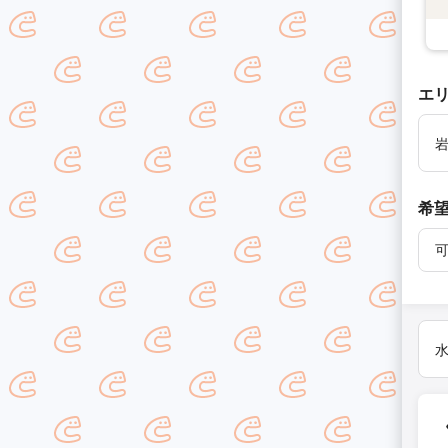
エ
希
水