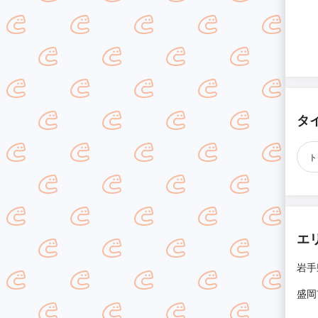
タ
ト
エ
岩手
盛岡