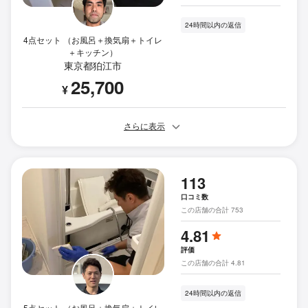
24時間以内の返信
4点セット （お風呂＋換気扇＋トイレ
＋キッチン）
東京都狛江市
25,700
¥
さらに表示
113
口コミ数
この店舗の合計 753
4.81
評価
この店舗の合計 4.81
24時間以内の返信
5点セット （お風呂＋換気扇＋トイレ