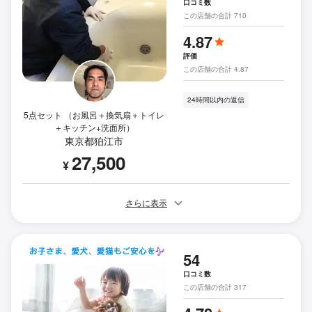
口コミ数
この店舗の合計 710
4.87
評価
この店舗の合計 4.87
24時間以内の返信
5点セット （お風呂＋換気扇＋トイレ
＋キッチン+洗面所）
東京都狛江市
27,500
¥
さらに表示
54
口コミ数
この店舗の合計 317