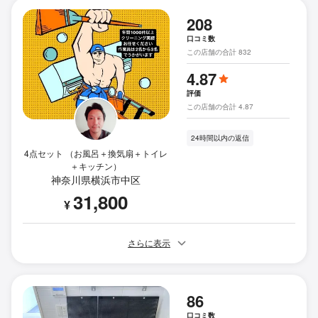
208
口コミ数
この店舗の合計 832
4.87
評価
この店舗の合計 4.87
24時間以内の返信
4点セット （お風呂＋換気扇＋トイレ
＋キッチン）
神奈川県横浜市中区
31,800
¥
さらに表示
86
口コミ数