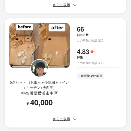
さらに表示
66
口コミ数
この店舗の合計 235
4.83
評価
この店舗の合計 4.92
24時間以内の返信
5点セット （お風呂＋換気扇＋トイレ
＋キッチン+洗面所）
神奈川県横浜市中区
40,000
¥
さらに表示