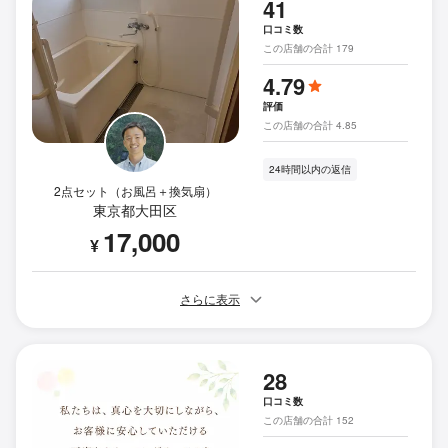
41
口コミ数
この店舗の合計 179
4.79
評価
この店舗の合計 4.85
24時間以内の返信
2点セット（お風呂＋換気扇）
東京都大田区
17,000
¥
さらに表示
28
口コミ数
この店舗の合計 152