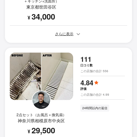
＋キッチン+洗面所）
東京都世田谷区
34,000
¥
さらに表示
111
口コミ数
この店舗の合計 556
4.84
評価
この店舗の合計 4.99
24時間以内の返信
2点セット（お風呂＋換気扇）
神奈川県相模原市中央区
29,500
¥