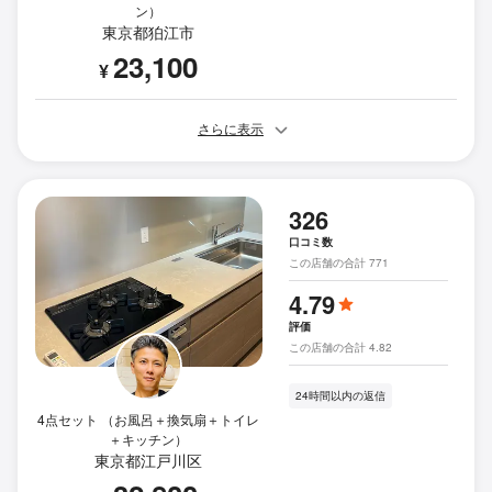
ン）
東京都狛江市
23,100
¥
さらに表示
326
口コミ数
この店舗の合計 771
4.79
評価
この店舗の合計 4.82
24時間以内の返信
4点セット （お風呂＋換気扇＋トイレ
＋キッチン）
東京都江戸川区