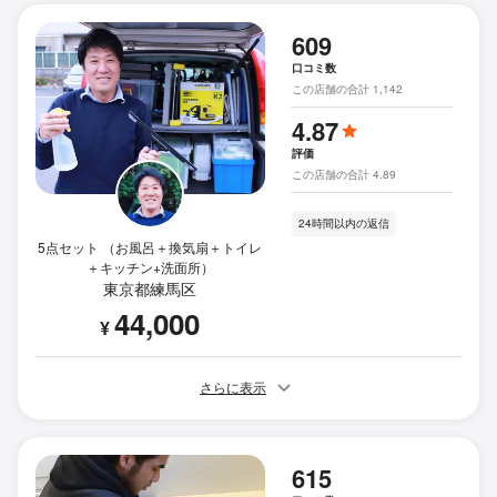
609
口コミ数
この店舗の合計 1,142
4.87
評価
この店舗の合計 4.89
24時間以内の返信
5点セット （お風呂＋換気扇＋トイレ
＋キッチン+洗面所）
東京都練馬区
44,000
¥
さらに表示
615