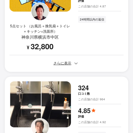
評価
この店舗の合計 4.87
24時間以内の返信
5点セット （お風呂＋換気扇＋トイレ
＋キッチン+洗面所）
神奈川県横浜市中区
32,800
¥
さらに表示
324
口コミ数
この店舗の合計 964
4.85
評価
この店舗の合計 4.92