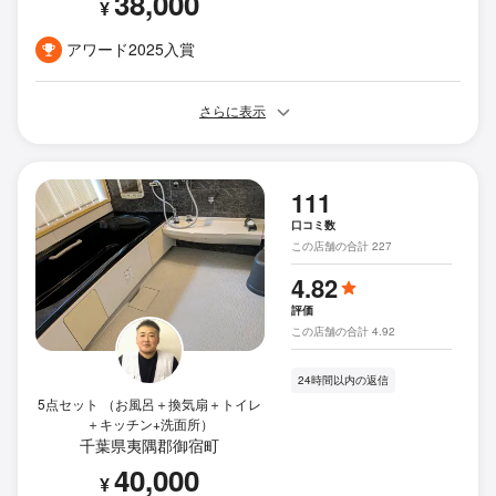
38,000
¥
アワード2025入賞
さらに表示
111
口コミ数
この店舗の合計 227
4.82
評価
この店舗の合計 4.92
24時間以内の返信
5点セット （お風呂＋換気扇＋トイレ
＋キッチン+洗面所）
千葉県夷隅郡御宿町
40,000
¥