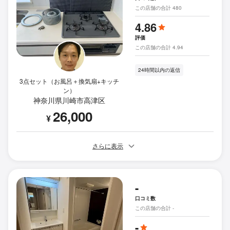
この店舗の合計 480
4.86
評価
この店舗の合計 4.94
24時間以内の返信
3点セット（お風呂＋換気扇+キッチ
ン）
神奈川県川崎市高津区
26,000
¥
さらに表示
-
口コミ数
この店舗の合計 -
-