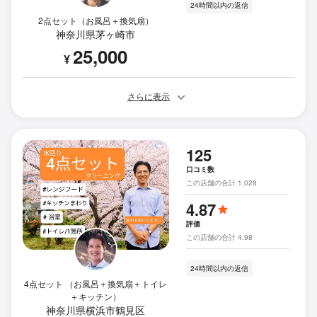
24時間以内の返信
2点セット（お風呂＋換気扇）
神奈川県茅ヶ崎市
25,000
¥
さらに表示
125
口コミ数
この店舗の合計 1,028
4.87
評価
この店舗の合計 4.98
24時間以内の返信
4点セット （お風呂＋換気扇＋トイレ
＋キッチン）
神奈川県横浜市鶴見区