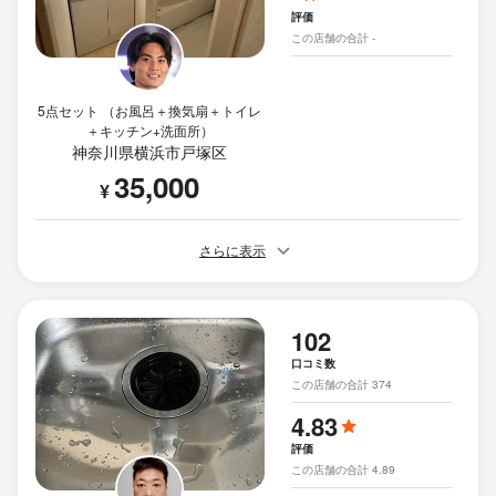
評価
この店舗の合計 -
5点セット （お風呂＋換気扇＋トイレ
＋キッチン+洗面所）
神奈川県横浜市戸塚区
35,000
¥
さらに表示
102
口コミ数
この店舗の合計 374
4.83
評価
この店舗の合計 4.89