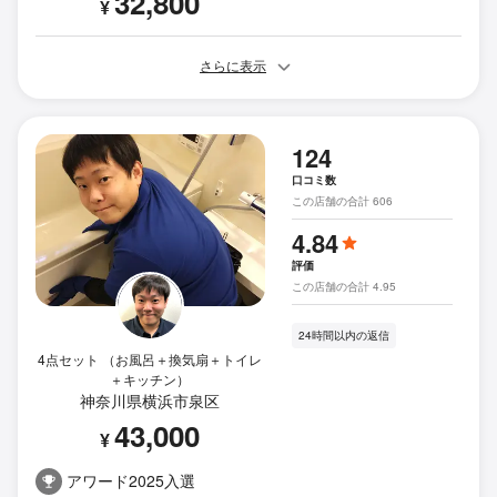
32,800
¥
さらに表示
124
口コミ数
この店舗の合計 606
4.84
評価
この店舗の合計 4.95
24時間以内の返信
4点セット （お風呂＋換気扇＋トイレ
＋キッチン）
神奈川県横浜市泉区
43,000
¥
アワード2025入選