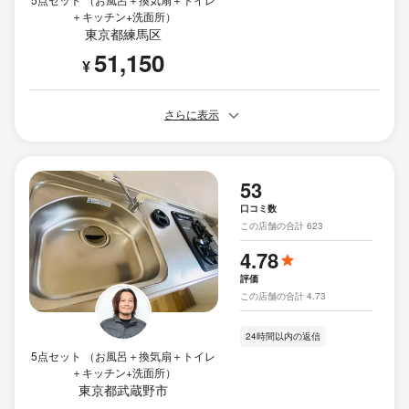
＋キッチン+洗面所）
東京都練馬区
51,150
¥
さらに表示
53
口コミ数
この店舗の合計 623
4.78
評価
この店舗の合計 4.73
24時間以内の返信
5点セット （お風呂＋換気扇＋トイレ
＋キッチン+洗面所）
東京都武蔵野市