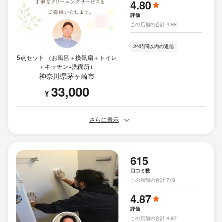
4.80
評価
この店舗の合計 4.88
24時間以内の返信
5点セット （お風呂＋換気扇＋トイレ
＋キッチン+洗面所）
神奈川県茅ヶ崎市
33,000
¥
さらに表示
615
口コミ数
この店舗の合計 710
4.87
評価
この店舗の合計 4.87