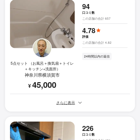
94
口コミ数
この店舗の合計 657
4.78
評価
この店舗の合計 4.82
24時間以内の返信
5点セット （お風呂＋換気扇＋トイレ
＋キッチン+洗面所）
神奈川県横須賀市
45,000
¥
さらに表示
226
口コミ数