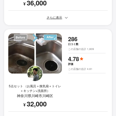
36,000
¥
さらに表示
286
口コミ数
この店舗の合計 1,809
4.78
評価
この店舗の合計 4.81
5点セット （お風呂＋換気扇＋トイレ
＋キッチン+洗面所）
神奈川県川崎市川崎区
32,000
¥