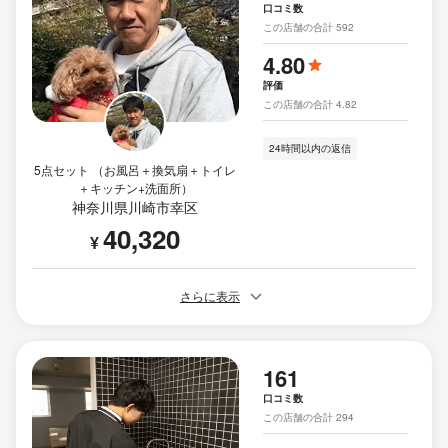
口コミ数
この店舗の合計 592
4.80
評価
この店舗の合計 4.82
24時間以内の返信
5点セット （お風呂＋換気扇＋トイレ
＋キッチン+洗面所）
神奈川県川崎市幸区
40,320
¥
さらに表示
161
口コミ数
この店舗の合計 294