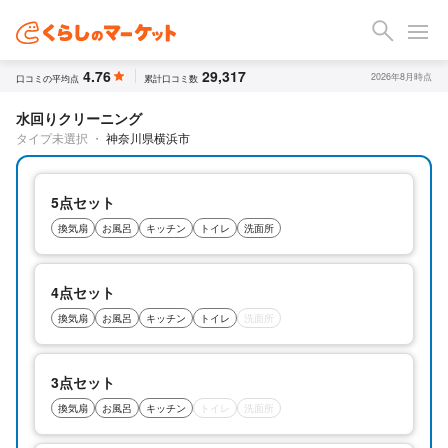
4.76
29,317
2026年8月時点
口コミの平均点
累計口コミ数
水回りクリーニング
タイプ未選択
・
神奈川県横浜市
5点セット
換気扇
お風呂
キッチン
トイレ
洗面所
4点セット
換気扇
お風呂
キッチン
トイレ
洗面所
3点セット
換気扇
お風呂
キッチン
トイレ
洗面所