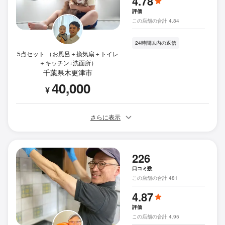
4.78
評価
この店舗の合計 4.84
24時間以内の返信
5点セット （お風呂＋換気扇＋トイレ
＋キッチン+洗面所）
千葉県木更津市
40,000
¥
さらに表示
226
口コミ数
この店舗の合計 481
4.87
評価
この店舗の合計 4.95