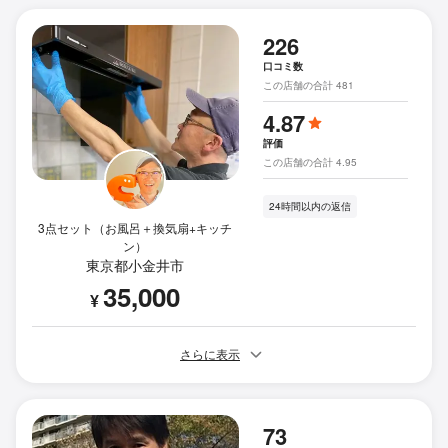
226
口コミ数
この店舗の合計 481
4.87
評価
この店舗の合計 4.95
24時間以内の返信
3点セット（お風呂＋換気扇+キッチ
ン）
東京都小金井市
35,000
¥
さらに表示
73