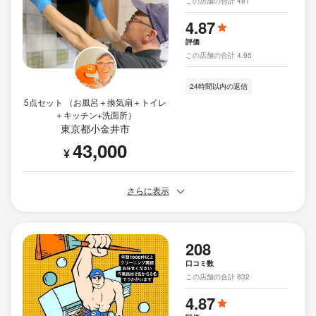
この店舗の合計 481
4.87
評価
この店舗の合計 4.95
24時間以内の返信
5点セット （お風呂＋換気扇＋トイレ
＋キッチン+洗面所）
東京都小金井市
43,000
¥
さらに表示
208
口コミ数
この店舗の合計 832
4.87