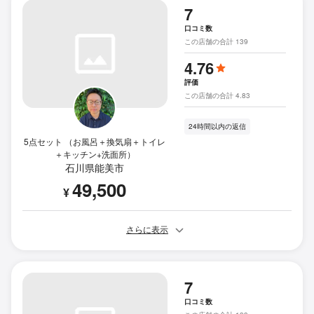
7
口コミ数
この店舗の合計 139
4.76
評価
この店舗の合計 4.83
24時間以内の返信
5点セット （お風呂＋換気扇＋トイレ
＋キッチン+洗面所）
石川県能美市
49,500
¥
さらに表示
7
口コミ数