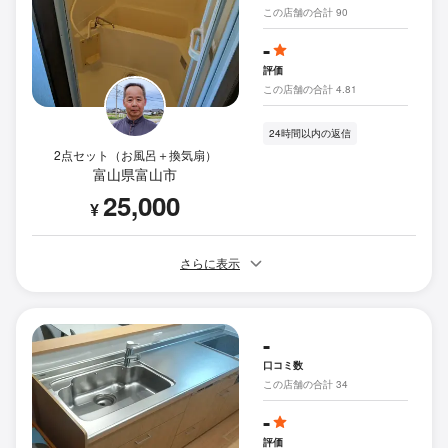
この店舗の合計 90
-
評価
この店舗の合計 4.81
24時間以内の返信
2点セット（お風呂＋換気扇）
富山県富山市
25,000
¥
さらに表示
-
口コミ数
この店舗の合計 34
-
評価