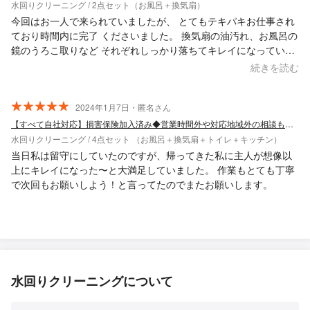
水回りクリーニング / 2点セット（お風呂＋換気扇）
今回はお一人で来られていましたが、 とてもテキパキお仕事され
ており時間内に完了 くださいました。 換気扇の油汚れ、お風呂の
鏡のうろこ取りなど それぞれしっかり落ちてキレイになっていた
のですが、お風呂ドアのパッキンのカビが残念ながら残っていま
続きを読む
した。 おそらく落とせないものだと思うのですが、 その旨説明く
ださったらもっとよかったかなと思いました！ でも全体として満
足しています！
2024年1月7日・匿名さん
【すべて自社対応】損害保険加入済み◆営業時間外や対応地域外の相談も大歓迎！
水回りクリーニング / 4点セット （お風呂＋換気扇＋トイレ＋キッチン）
当日私は留守にしていたのですが、帰ってきた私に主人が想像以
上にキレイになった〜と大満足していました。 作業もとても丁寧
で次回もお願いしよう！と言ってたのでまたお願いします。
水回りクリーニングについて