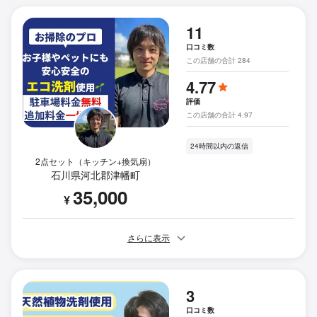
11
口コミ数
この店舗の合計 284
4.77
評価
この店舗の合計 4.97
24時間以内の返信
2点セット（キッチン+換気扇）
石川県河北郡津幡町
35,000
¥
さらに表示
3
口コミ数