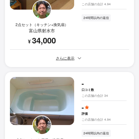
この店舗の合計 4.94
24時間以内の返信
2点セット（キッチン+換気扇）
富山県射水市
34,000
¥
さらに表示
-
口コミ数
この店舗の合計 34
-
評価
この店舗の合計 4.94
24時間以内の返信