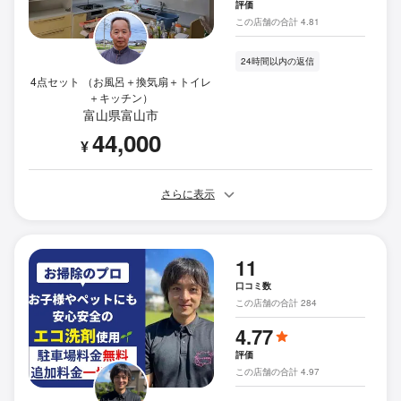
評価
この店舗の合計 4.81
24時間以内の返信
4点セット （お風呂＋換気扇＋トイレ
＋キッチン）
富山県富山市
44,000
¥
さらに表示
11
口コミ数
この店舗の合計 284
4.77
評価
この店舗の合計 4.97