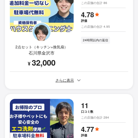
この店舗の合計 86
4.78
評価
この店舗の合計 4.95
24時間以内の返信
2点セット（キッチン+換気扇）
石川県金沢市
32,000
¥
さらに表示
11
口コミ数
この店舗の合計 284
4.77
評価