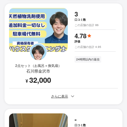
3
口コミ数
この店舗の合計 86
4.78
評価
この店舗の合計 4.95
24時間以内の返信
2点セット（お風呂＋換気扇）
石川県金沢市
32,000
¥
さらに表示
-
口コミ数