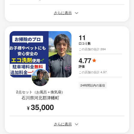
さらに表示
11
口コミ数
この店舗の合計 284
4.77
評価
この店舗の合計 4.97
24時間以内の返信
2点セット（お風呂＋換気扇）
石川県河北郡津幡町
35,000
¥
さらに表示