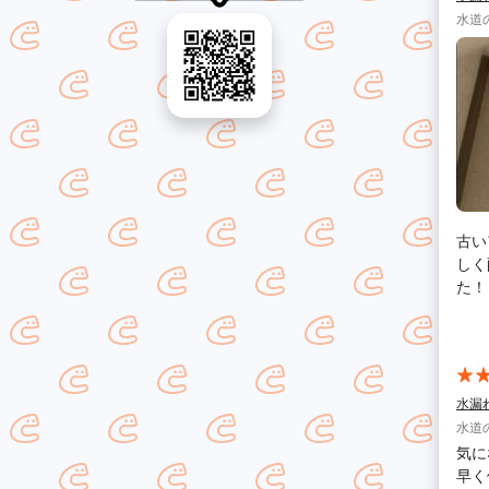
水道
古い
しく
た！
かり
倍4
いた
って
水漏
水道
気に
早く