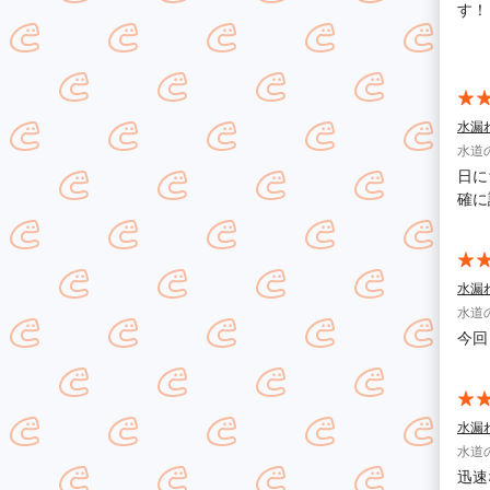
す！
れば
水漏
水道
日に
確に
水漏
水道
今回
水漏
水道
迅速