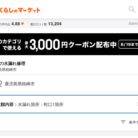
4.88
13,204
2026
の平均点
累計口コミ数
の水漏れ修理
島県枕崎市
鹿児島県枕崎市
依頼内容：
水漏れ箇所：蛇口1箇所
条件