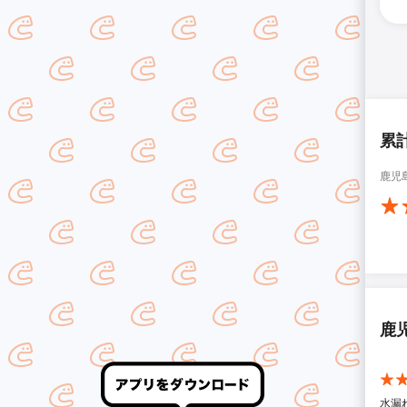
累
鹿児
鹿
水漏